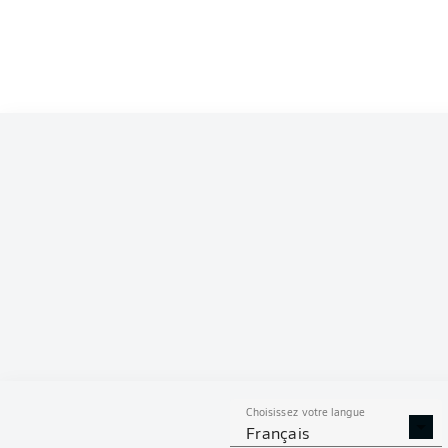
Competition
Bundesliga 2
Season
2022/2023
S
Choisissez votre langue
BUTS CONTRE
TIRS ARRÊTÉS
Français
SON CAMP