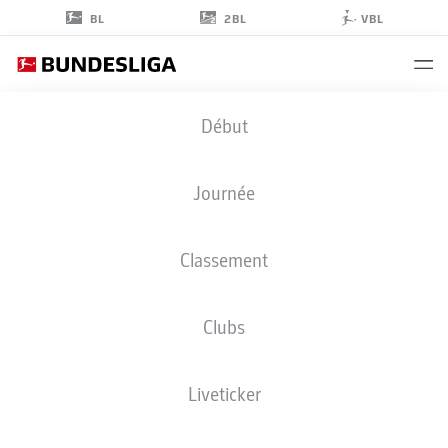
2BL
BL
VBL
MARCIN
Début
KAMIŃSKI
35
Journée
Classement
DÉFENSEUR
Clubs
SCHALKE
STATS DE LA SAISON 2022/2023
BUTS
Liveticker