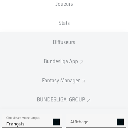
Joueurs
TAILLE
NATIONALITÉ
15.01.1992
POIDS
192
POL
34 ANS
84 KG
CM
Stats
Diffuseurs
Competition
Bundesliga
Bundesliga App
Season
2022/2023
Fantasy Manager
BUNDESLIGA-GROUP
STATS DE LA SAISON
2022/2023
Choisissez votre langue
Affichage
Français