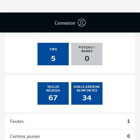
PASSES
PENALTIES
BUTS
PENALTIES
DÉCISIVES
TRANSFORMÉS
2
0
0
0
Connexion
POTEAU /
TIRS
BARRE
5
0
TACLES
DUELS AÉRIENS
RÉUSSIS
REMPORTÉS
67
34
Fautes
1
Cartons jaunes
0