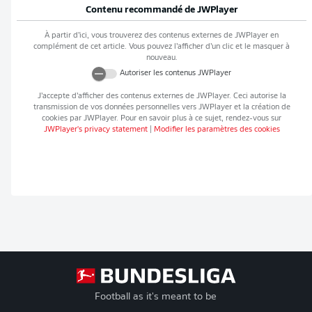
Contenu recommandé de
JWPlayer
À partir d’ici, vous trouverez des contenus externes de
JWPlayer
en
complément de cet article. Vous pouvez l’afficher d’un clic et le masquer à
nouveau.
Autoriser les contenus
JWPlayer
J’accepte d’afficher des contenus externes de
JWPlayer
. Ceci autorise la
transmission de vos données personnelles vers
JWPlayer
et la création de
cookies par
JWPlayer
. Pour en savoir plus à ce sujet, rendez-vous sur
JWPlayer
's privacy statement
|
Modifier les paramètres des cookies
Football as it's meant to be