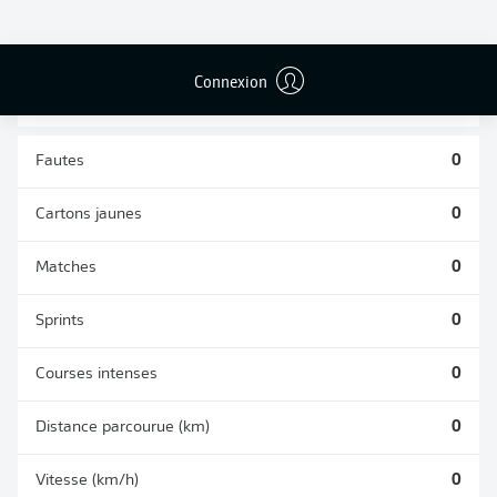
TACLES
DUELS AÉRIENS
RÉUSSIS
REMPORTÉS
0
0
Connexion
Fautes
0
Cartons jaunes
0
Matches
0
Sprints
0
Courses intenses
0
Distance parcourue (km)
0
Vitesse (km/h)
0