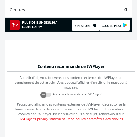
Centres
0
PLUS DE BUNDESLIGA
APP STORE
GOOGLE PLAY
DANS L'APP!
Contenu recommandé de
JWPlayer
À partir d’ici, vous trouverez des contenus externes de
JWPlayer
en
complément de cet article. Vous pouvez l’afficher d’un clic et le masquer à
nouveau.
Autoriser les contenus
JWPlayer
J’accepte d’afficher des contenus externes de
JWPlayer
. Ceci autorise la
transmission de vos données personnelles vers
JWPlayer
et la création de
cookies par
JWPlayer
. Pour en savoir plus à ce sujet, rendez-vous sur
JWPlayer
's privacy statement
|
Modifier les paramètres des cookies