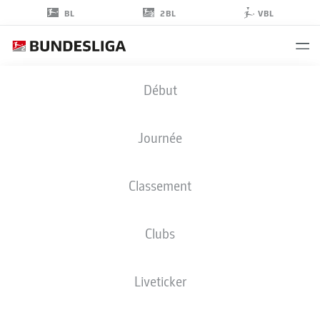
2BL
BL
VBL
LOUEY
Début
BEN FARHAT
Journée
Classement
ATTAQUANT
Clubs
KARLSRUHE
STATS DE LA SAISON 2026/2027
BUTS
COÉQUIPIERS
Liveticker