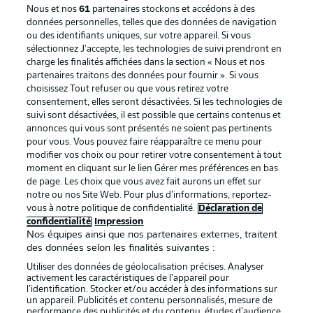
Nous et nos
61
partenaires stockons et accédons à des
données personnelles, telles que des données de navigation
ou des identifiants uniques, sur votre appareil. Si vous
sélectionnez J'accepte, les technologies de suivi prendront en
La publicité
Conditions d’utilisation des
charge les finalités affichées dans la section « Nous et nos
partenaires traitons des données pour fournir ». Si vous
services
choisissez Tout refuser ou que vous retirez votre
consentement, elles seront désactivées. Si les technologies de
Mentions Légales
Gérer mes préférences
suivi sont désactivées, il est possible que certains contenus et
Déclaration de
Diffuseurs
annonces qui vous sont présentés ne soient pas pertinents
pour vous. Vous pouvez faire réapparaître ce menu pour
confidentialité
modifier vos choix ou pour retirer votre consentement à tout
moment en cliquant sur le lien Gérer mes préférences en bas
Travaux
Contact
de page. Les choix que vous avez fait aurons un effet sur
Impression
Joueurs
notre ou nos Site Web. Pour plus d’informations, reportez-
vous à notre politique de confidentialité.
Déclaration de
confidentialité
Impression
Nos équipes ainsi que nos partenaires externes, traitent
des données selon les finalités suivantes :
Utiliser des données de géolocalisation précises. Analyser
activement les caractéristiques de l’appareil pour
l’identification. Stocker et/ou accéder à des informations sur
un appareil. Publicités et contenu personnalisés, mesure de
performance des publicités et du contenu, études d’audience