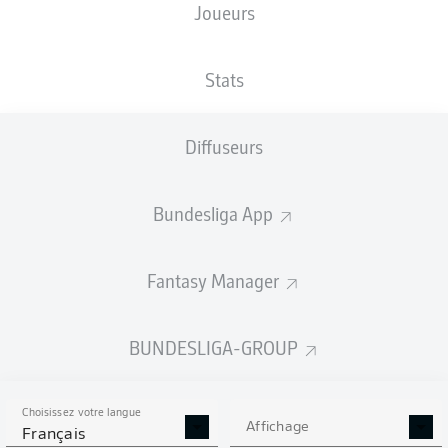
Joueurs
NATIONALITÉ
TAILLE
11.04.2000
POIDS
FRA
, CIV
191
26 ANS
82 KG
CM
Stats
Diffuseurs
Competition
Bundesliga
Bundesliga App
Season
2026/2027
Fantasy Manager
BUNDESLIGA-GROUP
STATS DE LA SAISON
2026/2027
Choisissez votre langue
Affichage
Français