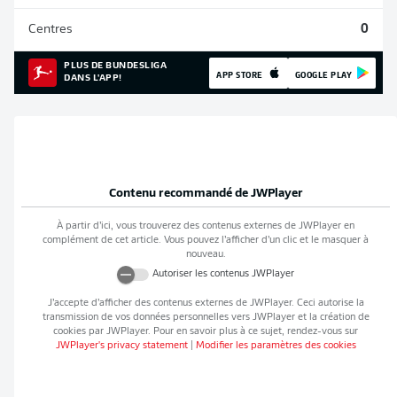
Centres
0
PLUS DE BUNDESLIGA
APP STORE
GOOGLE PLAY
DANS L'APP!
Contenu recommandé de
JWPlayer
À partir d’ici, vous trouverez des contenus externes de
JWPlayer
en
complément de cet article. Vous pouvez l’afficher d’un clic et le masquer à
nouveau.
Autoriser les contenus
JWPlayer
J’accepte d’afficher des contenus externes de
JWPlayer
. Ceci autorise la
transmission de vos données personnelles vers
JWPlayer
et la création de
cookies par
JWPlayer
. Pour en savoir plus à ce sujet, rendez-vous sur
JWPlayer
's privacy statement
|
Modifier les paramètres des cookies