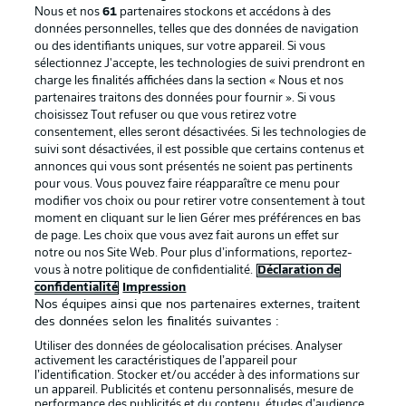
Nous et nos
61
partenaires stockons et accédons à des
données personnelles, telles que des données de navigation
ou des identifiants uniques, sur votre appareil. Si vous
sélectionnez J'accepte, les technologies de suivi prendront en
La publicité
Conditions d’utilisation des
charge les finalités affichées dans la section « Nous et nos
partenaires traitons des données pour fournir ». Si vous
services
choisissez Tout refuser ou que vous retirez votre
consentement, elles seront désactivées. Si les technologies de
Mentions Légales
Gérer mes préférences
suivi sont désactivées, il est possible que certains contenus et
Déclaration de
Diffuseurs
annonces qui vous sont présentés ne soient pas pertinents
pour vous. Vous pouvez faire réapparaître ce menu pour
confidentialité
modifier vos choix ou pour retirer votre consentement à tout
moment en cliquant sur le lien Gérer mes préférences en bas
Travaux
Contact
de page. Les choix que vous avez fait aurons un effet sur
Impression
Joueurs
notre ou nos Site Web. Pour plus d’informations, reportez-
vous à notre politique de confidentialité.
Déclaration de
confidentialité
Impression
Nos équipes ainsi que nos partenaires externes, traitent
des données selon les finalités suivantes :
Utiliser des données de géolocalisation précises. Analyser
activement les caractéristiques de l’appareil pour
l’identification. Stocker et/ou accéder à des informations sur
un appareil. Publicités et contenu personnalisés, mesure de
performance des publicités et du contenu, études d’audience