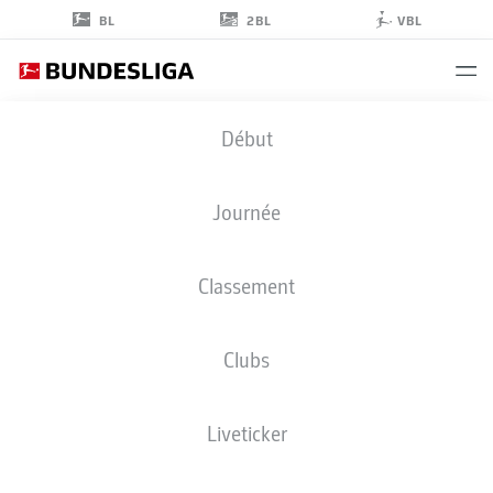
2BL
BL
VBL
LOÏC
Début
BADÉ
5
Journée
Classement
DÉFENSEUR
Clubs
BAYER LEVERKUSEN
STATS DE LA SAISON 2026/2027
BUTS
COÉQUIPIERS
Liveticker