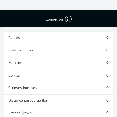
TACLES
DUELS AÉRIENS
RÉUSSIS
REMPORTÉS
0
0
Connexion
Fautes
0
Cartons jaunes
0
Matches
0
Sprints
0
Courses intenses
0
Distance parcourue (km)
0
Vitesse (km/h)
0