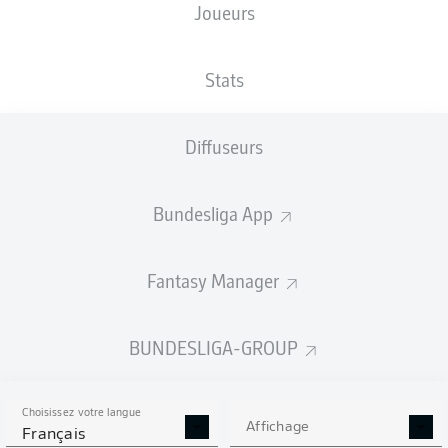
Joueurs
NATIONALITÉ
TAILLE
03.03.2002
POIDS
CHE
,
181
24 ANS
75 KG
GRC
CM
Stats
Diffuseurs
Competition
Bundesliga
Bundesliga App
Season
2026/2027
Fantasy Manager
BUNDESLIGA-GROUP
STATS DE LA SAISON
2026/2027
Choisissez votre langue
Affichage
Français