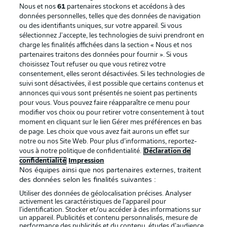
Nous et nos
61
partenaires stockons et accédons à des
données personnelles, telles que des données de navigation
ou des identifiants uniques, sur votre appareil. Si vous
sélectionnez J'accepte, les technologies de suivi prendront en
La publicité
Conditions d’utilisation des
charge les finalités affichées dans la section « Nous et nos
partenaires traitons des données pour fournir ». Si vous
services
choisissez Tout refuser ou que vous retirez votre
consentement, elles seront désactivées. Si les technologies de
Mentions Légales
Gérer mes préférences
suivi sont désactivées, il est possible que certains contenus et
Déclaration de
Diffuseurs
annonces qui vous sont présentés ne soient pas pertinents
pour vous. Vous pouvez faire réapparaître ce menu pour
confidentialité
modifier vos choix ou pour retirer votre consentement à tout
moment en cliquant sur le lien Gérer mes préférences en bas
Travaux
Contact
de page. Les choix que vous avez fait aurons un effet sur
Impression
Joueurs
notre ou nos Site Web. Pour plus d’informations, reportez-
vous à notre politique de confidentialité.
Déclaration de
confidentialité
Impression
Nos équipes ainsi que nos partenaires externes, traitent
des données selon les finalités suivantes :
Utiliser des données de géolocalisation précises. Analyser
activement les caractéristiques de l’appareil pour
l’identification. Stocker et/ou accéder à des informations sur
un appareil. Publicités et contenu personnalisés, mesure de
performance des publicités et du contenu, études d’audience