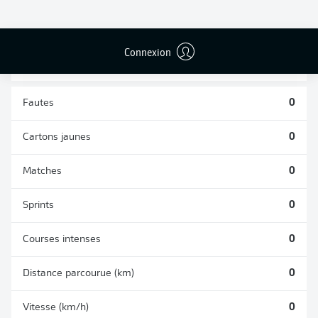
DUELS
TACLES
AÉRIENS
RÉUSSIS
REMPORTÉS
0
0
Connexion
Fautes
0
Cartons jaunes
0
Matches
0
Sprints
0
Courses intenses
0
Distance parcourue (km)
0
Vitesse (km/h)
0