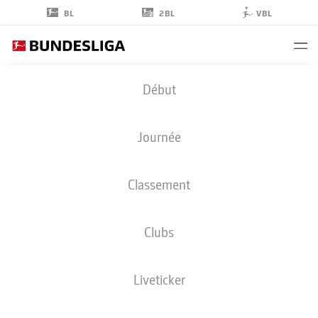
2BL
BL
VBL
LEONIDAS
Début
STERGIOU
20
Journée
Classement
DÉFENSEUR
Clubs
VFB STUTTGART
STATS DE LA SAISON 2026/2027
BUTS
COÉQUIPIERS
Liveticker