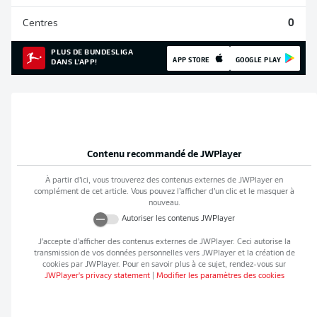
Centres
0
PLUS DE BUNDESLIGA
APP STORE
GOOGLE PLAY
DANS L'APP!
Contenu recommandé de
JWPlayer
À partir d’ici, vous trouverez des contenus externes de
JWPlayer
en
complément de cet article. Vous pouvez l’afficher d’un clic et le masquer à
nouveau.
Autoriser les contenus
JWPlayer
J’accepte d’afficher des contenus externes de
JWPlayer
. Ceci autorise la
transmission de vos données personnelles vers
JWPlayer
et la création de
cookies par
JWPlayer
. Pour en savoir plus à ce sujet, rendez-vous sur
JWPlayer
's privacy statement
|
Modifier les paramètres des cookies