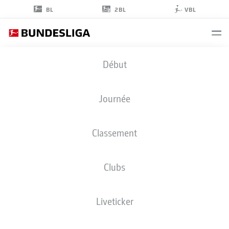
2BL
BL
VBL
LEONARDO
Début
KOUTRIS
22
Journée
Classement
DÉFENSEUR
Clubs
FORTUNA DÜSSELDORF
STATS DE LA SAISON 2022/2023
BUTS
Liveticker