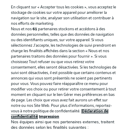
En cliquant sur « Accepter tous les cookies », vous acceptez le
stockage de cookies sur votre appareil pour améliorer la
navigation sur le site, analyser son utilisation et contribuer à
nos efforts de marketing.
Nous et nos
61
partenaires stockons et accédons à des
données personnelles, telles que des données de navigation
ou des identifiants uniques, sur votre appareil. Si vous
sélectionnez J'accepte, les technologies de suivi prendront en
La publicité
Conditions d’utilisation des
charge les finalités affichées dans la section « Nous et nos
partenaires traitons des données pour fournir ». Si vous
services
choisissez Tout refuser ou que vous retirez votre
consentement, elles seront désactivées. Si les technologies de
Mentions Légales
Gérer mes préférences
suivi sont désactivées, il est possible que certains contenus et
Déclaration de
Diffuseurs
annonces qui vous sont présentés ne soient pas pertinents
pour vous. Vous pouvez faire réapparaître ce menu pour
confidentialité
modifier vos choix ou pour retirer votre consentement à tout
moment en cliquant sur le lien Gérer mes préférences en bas
Travaux
Contact
de page. Les choix que vous avez fait aurons un effet sur
Impression
Joueurs
notre ou nos Site Web. Pour plus d’informations, reportez-
vous à notre politique de confidentialité.
Déclaration de
confidentialité
Impression
Nos équipes ainsi que nos partenaires externes, traitent
des données selon les finalités suivantes :