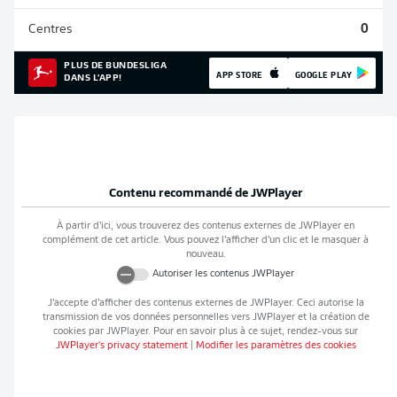
Centres
0
PLUS DE BUNDESLIGA
APP STORE
GOOGLE PLAY
DANS L'APP!
Contenu recommandé de
JWPlayer
À partir d’ici, vous trouverez des contenus externes de
JWPlayer
en
complément de cet article. Vous pouvez l’afficher d’un clic et le masquer à
nouveau.
Autoriser les contenus
JWPlayer
J’accepte d’afficher des contenus externes de
JWPlayer
. Ceci autorise la
transmission de vos données personnelles vers
JWPlayer
et la création de
cookies par
JWPlayer
. Pour en savoir plus à ce sujet, rendez-vous sur
JWPlayer
's privacy statement
|
Modifier les paramètres des cookies