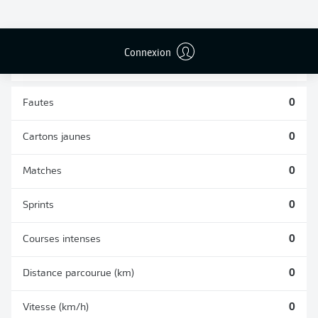
TACLES
DUELS AÉRIENS
RÉUSSIS
REMPORTÉS
0
0
Connexion
Fautes
0
Cartons jaunes
0
Matches
0
Sprints
0
Courses intenses
0
Distance parcourue (km)
0
Vitesse (km/h)
0