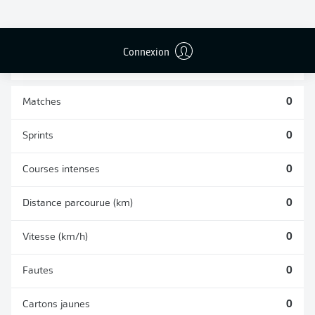
BUTS CONTRE
PASSES
TIRS ARRÊTÉS
SON CAMP
RÉUSSIES
0
0
0
Connexion
Matches
0
Sprints
0
Courses intenses
0
Distance parcourue (km)
0
Vitesse (km/h)
0
Fautes
0
Cartons jaunes
0