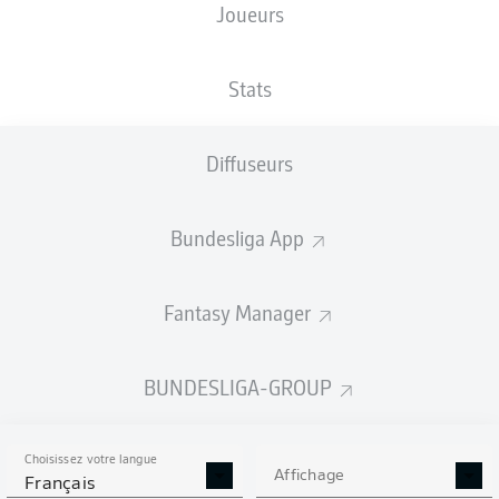
Joueurs
NATIONALITÉ
23.09.2009
TAILLE
DEU
, USA
16 ANS
196 CM
Stats
Diffuseurs
Competition
Bundesliga
Bundesliga App
Season
2026/2027
Fantasy Manager
BUNDESLIGA-GROUP
STATS DE LA SAISON
2026/2027
Choisissez votre langue
Affichage
Français