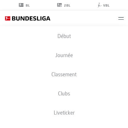
2BL
BL
VBL
LEONARD
Début
PRESCOTT
37
Journée
Classement
GARDIEN DE BUT
Clubs
BAYERN MUNICH
STATS DE LA SAISON 2026/2027
BUTS
COÉQUIPIERS
Liveticker