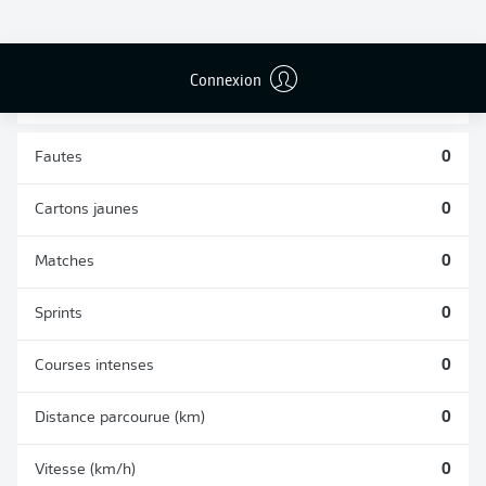
DUELS
TACLES
AÉRIENS
RÉUSSIS
REMPORTÉS
0
0
Connexion
Fautes
0
Cartons jaunes
0
Matches
0
Sprints
0
Courses intenses
0
Distance parcourue (km)
0
Vitesse (km/h)
0