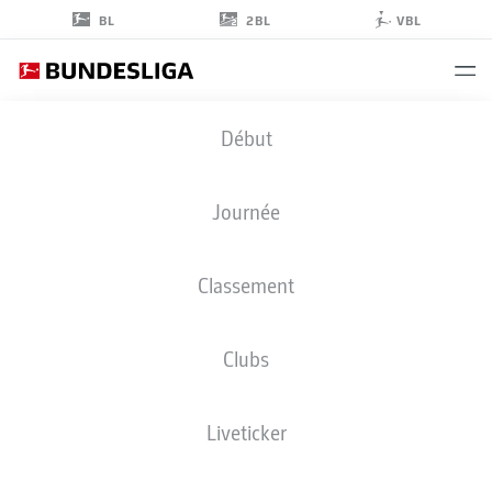
2BL
BL
VBL
LAZAR
Début
JOVANOVIĆ
45
Journée
Classement
MILIEU DE TERRAIN
Clubs
VFB STUTTGART
STATS DE LA SAISON 2026/2027
BUTS
COÉQUIPIERS
Liveticker