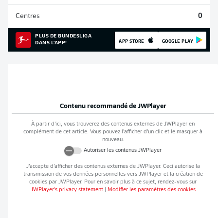
Centres
0
PLUS DE BUNDESLIGA
APP STORE
GOOGLE PLAY
DANS L'APP!
Contenu recommandé de
JWPlayer
À partir d’ici, vous trouverez des contenus externes de
JWPlayer
en
complément de cet article. Vous pouvez l’afficher d’un clic et le masquer à
nouveau.
Autoriser les contenus
JWPlayer
J’accepte d’afficher des contenus externes de
JWPlayer
. Ceci autorise la
transmission de vos données personnelles vers
JWPlayer
et la création de
cookies par
JWPlayer
. Pour en savoir plus à ce sujet, rendez-vous sur
JWPlayer
's privacy statement
|
Modifier les paramètres des cookies