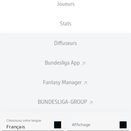
Joueurs
TAILLE
NATIONALITÉ
30.11.2006
POIDS
184
SRB
19 ANS
76 KG
CM
Stats
Diffuseurs
Competition
Bundesliga
Bundesliga App
Season
2026/2027
Fantasy Manager
BUNDESLIGA-GROUP
STATS DE LA SAISON
2026/2027
Choisissez votre langue
Affichage
Français