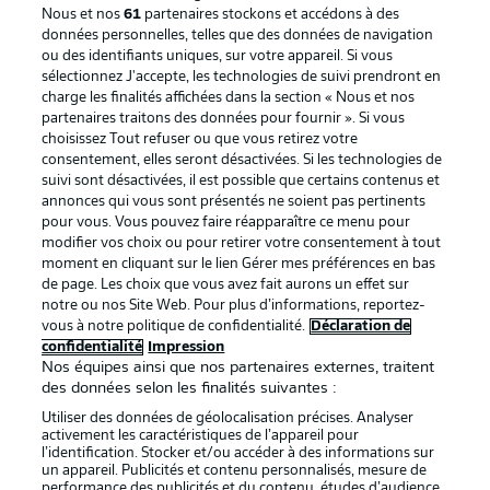
Nous et nos
61
partenaires stockons et accédons à des
données personnelles, telles que des données de navigation
ou des identifiants uniques, sur votre appareil. Si vous
sélectionnez J'accepte, les technologies de suivi prendront en
La publicité
Conditions d’utilisation des
charge les finalités affichées dans la section « Nous et nos
partenaires traitons des données pour fournir ». Si vous
services
choisissez Tout refuser ou que vous retirez votre
consentement, elles seront désactivées. Si les technologies de
Mentions Légales
Gérer mes préférences
suivi sont désactivées, il est possible que certains contenus et
Déclaration de
Diffuseurs
annonces qui vous sont présentés ne soient pas pertinents
pour vous. Vous pouvez faire réapparaître ce menu pour
confidentialité
modifier vos choix ou pour retirer votre consentement à tout
moment en cliquant sur le lien Gérer mes préférences en bas
Travaux
Contact
de page. Les choix que vous avez fait aurons un effet sur
Impression
Joueurs
notre ou nos Site Web. Pour plus d’informations, reportez-
vous à notre politique de confidentialité.
Déclaration de
confidentialité
Impression
Nos équipes ainsi que nos partenaires externes, traitent
des données selon les finalités suivantes :
Utiliser des données de géolocalisation précises. Analyser
activement les caractéristiques de l’appareil pour
l’identification. Stocker et/ou accéder à des informations sur
un appareil. Publicités et contenu personnalisés, mesure de
performance des publicités et du contenu, études d’audience