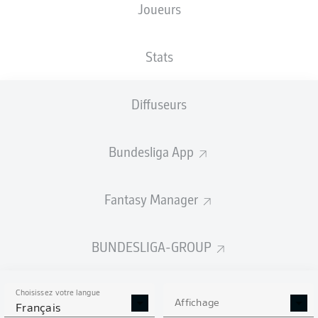
Joueurs
TAILLE
NATIONALITÉ
25.08.1997
POIDS
190
JPN
28 ANS
70 KG
CM
Stats
Diffuseurs
Competition
Bundesliga
Bundesliga App
Season
2026/2027
Fantasy Manager
BUNDESLIGA-GROUP
STATS DE LA SAISON
2026/2027
Choisissez votre langue
Affichage
Français