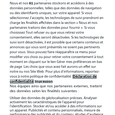
Nous et nos
61
partenaires stockons et accédons à des
données personnelles, telles que des données de navigation
ou des identifiants uniques, sur votre appareil. Si vous
sélectionnez J'accepte, les technologies de suivi prendront en
La publicité
Conditions d’utilisation des
charge les finalités affichées dans la section « Nous et nos
partenaires traitons des données pour fournir ». Si vous
services
choisissez Tout refuser ou que vous retirez votre
consentement, elles seront désactivées. Si les technologies de
Mentions Légales
Gérer mes préférences
suivi sont désactivées, il est possible que certains contenus et
Déclaration de
Diffuseurs
annonces qui vous sont présentés ne soient pas pertinents
pour vous. Vous pouvez faire réapparaître ce menu pour
confidentialité
modifier vos choix ou pour retirer votre consentement à tout
moment en cliquant sur le lien Gérer mes préférences en bas
Travaux
Contact
de page. Les choix que vous avez fait aurons un effet sur
Impression
Joueurs
notre ou nos Site Web. Pour plus d’informations, reportez-
vous à notre politique de confidentialité.
Déclaration de
confidentialité
Impression
Nos équipes ainsi que nos partenaires externes, traitent
des données selon les finalités suivantes :
Utiliser des données de géolocalisation précises. Analyser
activement les caractéristiques de l’appareil pour
l’identification. Stocker et/ou accéder à des informations sur
un appareil. Publicités et contenu personnalisés, mesure de
performance des publicités et du contenu, études d’audience