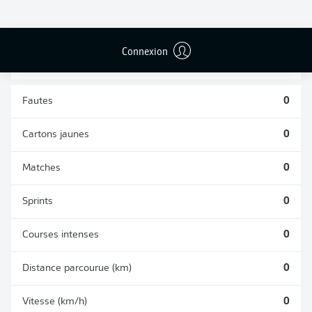
TACLES
DUELS AÉRIENS
RÉUSSIS
REMPORTÉS
0
0
Connexion
Fautes
0
Cartons jaunes
0
Matches
0
Sprints
0
Courses intenses
0
Distance parcourue (km)
0
Vitesse (km/h)
0