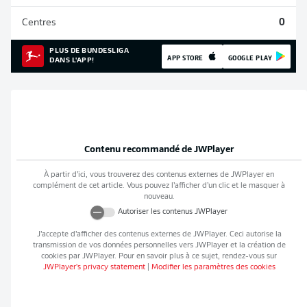
Centres
0
PLUS DE BUNDESLIGA
APP STORE
GOOGLE PLAY
DANS L'APP!
Contenu recommandé de
JWPlayer
À partir d’ici, vous trouverez des contenus externes de
JWPlayer
en
complément de cet article. Vous pouvez l’afficher d’un clic et le masquer à
nouveau.
Autoriser les contenus
JWPlayer
J’accepte d’afficher des contenus externes de
JWPlayer
. Ceci autorise la
transmission de vos données personnelles vers
JWPlayer
et la création de
cookies par
JWPlayer
. Pour en savoir plus à ce sujet, rendez-vous sur
JWPlayer
's privacy statement
|
Modifier les paramètres des cookies