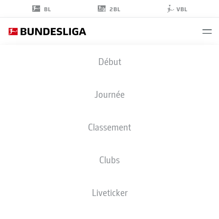
2BL
BL
VBL
KOKI
Début
MACHIDA
28
Journée
Classement
DÉFENSEUR
Clubs
HOFFENHEIM
STATS DE LA SAISON 2026/2027
BUTS
COÉQUIPIERS
Liveticker