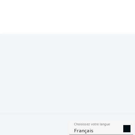
Competition
Bundesliga
Season
2025/2026
S
Choisissez votre langue
TACLES
DUELS A
Français
RÉUSSIS
REMPO