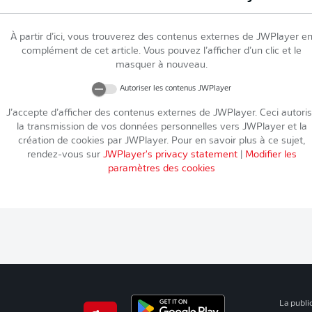
À partir d’ici, vous trouverez des contenus externes de
JWPlayer
e
complément de cet article. Vous pouvez l’afficher d’un clic et le
masquer à nouveau.
Autoriser les contenus
JWPlayer
J’accepte d’afficher des contenus externes de
JWPlayer
. Ceci autori
la transmission de vos données personnelles vers
JWPlayer
et la
création de cookies par
JWPlayer
. Pour en savoir plus à ce sujet,
rendez-vous sur
JWPlayer
's privacy statement
|
Modifier les
paramètres des cookies
La publi