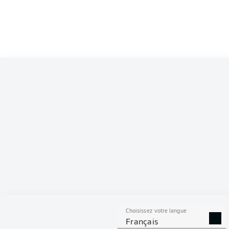
Competition
Bundesliga 2
Season
2026/2027
S
Choisissez votre langue
TACLES
DUELS A
Français
RÉUSSIS
REMPO