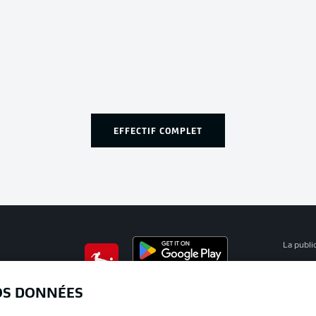
EFFECTIF COMPLET
La publi
BUNDESLIGA APP
Mention
OS DONNÉES
Déclarat