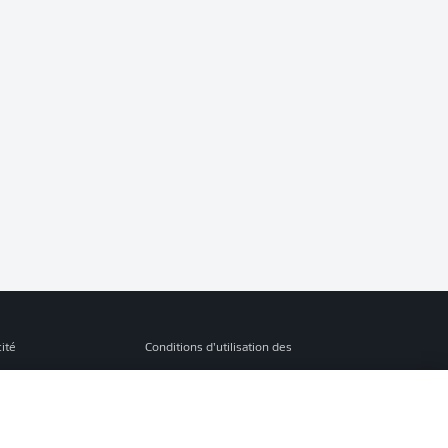
cité
Conditions d’utilisation des
services
s Légales
Gérer mes préférences
ion de confidentialité
Diffuseurs