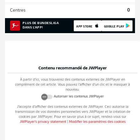
Centres
0
PLUS DE BUNDESLIGA
APP STORE
GOOGLE PLAY
DANS L'APP!
Contenu recommandé de
JWPlayer
À partir d’ici, vous trouverez des contenus externes de
JWPlayer
en
complément de cet article. Vous pouvez l’afficher d’un clic et le masquer à
nouveau.
Autoriser les contenus
JWPlayer
J’accepte d’afficher des contenus externes de
JWPlayer
. Ceci autorise la
transmission de vos données personnelles vers
JWPlayer
et la création de
cookies par
JWPlayer
. Pour en savoir plus à ce sujet, rendez-vous sur
JWPlayer
's privacy statement
|
Modifier les paramètres des cookies