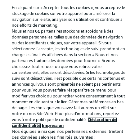
En cliquant sur « Accepter tous les cookies », vous acceptez le
stockage de cookies sur votre appareil pour améliorer la
navigation sur le site, analyser son utilisation et contribuer à
nos efforts de marketing.
Nous et nos
61
partenaires stockons et accédons à des
données personnelles, telles que des données de navigation
ou des identifiants uniques, sur votre appareil. Si vous
sélectionnez J'accepte, les technologies de suivi prendront en
La publicité
Conditions d’utilisation des
charge les finalités affichées dans la section « Nous et nos
partenaires traitons des données pour fournir ». Si vous
services
choisissez Tout refuser ou que vous retirez votre
consentement, elles seront désactivées. Si les technologies de
Mentions Légales
Gérer mes préférences
suivi sont désactivées, il est possible que certains contenus et
Déclaration de
Diffuseurs
annonces qui vous sont présentés ne soient pas pertinents
pour vous. Vous pouvez faire réapparaître ce menu pour
confidentialité
modifier vos choix ou pour retirer votre consentement à tout
moment en cliquant sur le lien Gérer mes préférences en bas
Travaux
Contact
de page. Les choix que vous avez fait aurons un effet sur
Impression
Joueurs
notre ou nos Site Web. Pour plus d’informations, reportez-
vous à notre politique de confidentialité.
Déclaration de
confidentialité
Impression
Nos équipes ainsi que nos partenaires externes, traitent
des données selon les finalités suivantes :