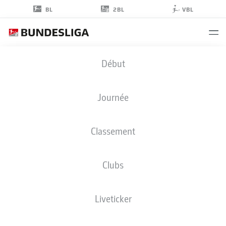
2BL
BL
VBL
KENNETH
Début
SCHMIDT
4
Journée
Classement
DÉFENSEUR
Clubs
HANNOVER
STATS DE LA SAISON 2024/2025
BUTS
Liveticker