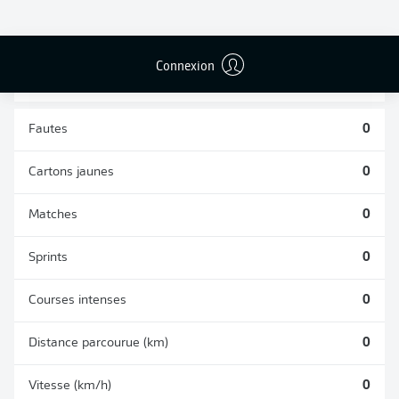
DUELS
TACLES
AÉRIENS
RÉUSSIS
REMPORTÉS
0
0
Connexion
Fautes
0
Cartons jaunes
0
Matches
0
Sprints
0
Courses intenses
0
Distance parcourue (km)
0
Vitesse (km/h)
0