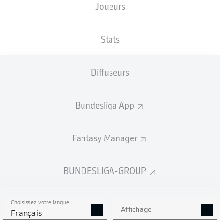
Joueurs
TAILLE
NATIONALITÉ
03.06.2002
POIDS
189
DEU
24 ANS
81 KG
CM
Stats
Diffuseurs
Competition
Bundesliga 2
Bundesliga App
Season
2024/2025
Fantasy Manager
BUNDESLIGA-GROUP
STATS DE LA SAISON
2024/2025
Choisissez votre langue
Affichage
Français