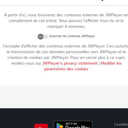
À partir d’ici, vous trouverez des contenus externes de
JWPlayer
e
complément de cet article. Vous pouvez l’afficher d’un clic et le
masquer à nouveau.
Autoriser les contenus
JWPlayer
J’accepte d’afficher des contenus externes de
JWPlayer
. Ceci autori
la transmission de vos données personnelles vers
JWPlayer
et la
création de cookies par
JWPlayer
. Pour en savoir plus à ce sujet,
rendez-vous sur
JWPlayer
's privacy statement
|
Modifier les
paramètres des cookies
La publi