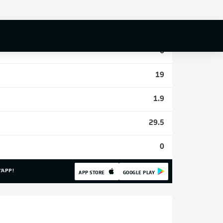
0
1
6
19
1.9
29.5
0
'APP!
APP STORE
GOOGLE PLAY