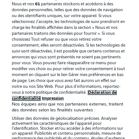
Nous et nos
61
partenaires stockons et accédons à des
données personnelles, telles que des données de navigation
ou des identifiants uniques, sur votre appareil. Si vous
sélectionnez J'accepte, les technologies de suivi prendront en
La publicité
Conditions d’utilisation des
charge les finalités affichées dans la section « Nous et nos
partenaires traitons des données pour fournir ». Si vous
services
choisissez Tout refuser ou que vous retirez votre
consentement, elles seront désactivées. Si les technologies de
Mentions Légales
Gérer mes préférences
suivi sont désactivées, il est possible que certains contenus et
Déclaration de
Diffuseurs
annonces qui vous sont présentés ne soient pas pertinents
pour vous. Vous pouvez faire réapparaître ce menu pour
confidentialité
modifier vos choix ou pour retirer votre consentement à tout
moment en cliquant sur le lien Gérer mes préférences en bas
Travaux
Contact
de page. Les choix que vous avez fait aurons un effet sur
Impression
Joueurs
notre ou nos Site Web. Pour plus d’informations, reportez-
vous à notre politique de confidentialité.
Déclaration de
confidentialité
Impression
Nos équipes ainsi que nos partenaires externes, traitent
des données selon les finalités suivantes :
Utiliser des données de géolocalisation précises. Analyser
activement les caractéristiques de l’appareil pour
l’identification. Stocker et/ou accéder à des informations sur
un appareil. Publicités et contenu personnalisés, mesure de
performance des publicités et du contenu, études d’audience