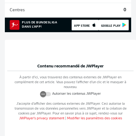
Centres
0
PLUS DE BUNDESLIGA
APP STORE
GOOGLE PLAY
DANS L'APP!
Contenu recommandé de
JWPlayer
À partir d’ici, vous trouverez des contenus externes de
JWPlayer
en
complément de cet article. Vous pouvez l’afficher d’un clic et le masquer à
nouveau.
Autoriser les contenus
JWPlayer
J’accepte d’afficher des contenus externes de
JWPlayer
. Ceci autorise la
transmission de vos données personnelles vers
JWPlayer
et la création de
cookies par
JWPlayer
. Pour en savoir plus à ce sujet, rendez-vous sur
JWPlayer
's privacy statement
|
Modifier les paramètres des cookies