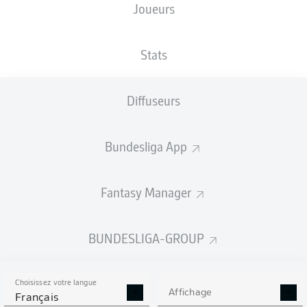
Joueurs
NATIONALITÉ
TAILLE
15.11.2000
POIDS
DEU
,
179
25 ANS
77 KG
NGA
CM
Stats
Diffuseurs
Competition
Bundesliga
Bundesliga App
Season
2026/2027
Fantasy Manager
BUNDESLIGA-GROUP
STATS DE LA SAISON
2026/2027
Choisissez votre langue
Affichage
Français