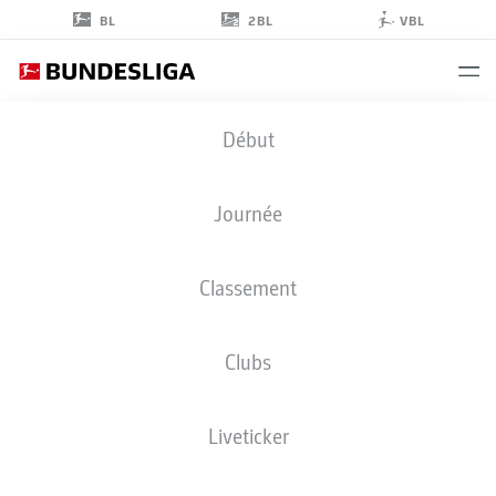
2BL
BL
VBL
JUSTIN
Début
NJINMAH
11
Journée
Classement
ATTAQUANT
Clubs
WERDER BREMEN
STATS DE LA SAISON 2026/2027
BUTS
COÉQUIPIERS
Liveticker