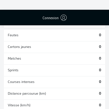
TACLES
DUELS AÉRIENS
RÉUSSIS
REMPORTÉS
0
0
Connexion
Fautes
0
Cartons jaunes
0
Matches
0
Sprints
0
Courses intenses
0
Distance parcourue (km)
0
Vitesse (km/h)
0