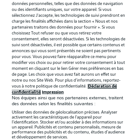
données personnelles, telles que des données de navigation
ou des identifiants uniques, sur votre appareil. Si vous
sélectionnez J'accepte, les technologies de suivi prendront en
La publicité
Conditions d’utilisation des
charge les finalités affichées dans la section « Nous et nos
partenaires traitons des données pour fournir ». Si vous
services
choisissez Tout refuser ou que vous retirez votre
consentement, elles seront désactivées. Si les technologies de
Mentions Légales
Gérer mes préférences
suivi sont désactivées, il est possible que certains contenus et
Déclaration de
Diffuseurs
annonces qui vous sont présentés ne soient pas pertinents
pour vous. Vous pouvez faire réapparaître ce menu pour
confidentialité
modifier vos choix ou pour retirer votre consentement à tout
moment en cliquant sur le lien Gérer mes préférences en bas
Travaux
Contact
de page. Les choix que vous avez fait aurons un effet sur
Impression
Joueurs
notre ou nos Site Web. Pour plus d’informations, reportez-
vous à notre politique de confidentialité.
Déclaration de
confidentialité
Impression
Nos équipes ainsi que nos partenaires externes, traitent
des données selon les finalités suivantes :
Utiliser des données de géolocalisation précises. Analyser
activement les caractéristiques de l’appareil pour
l’identification. Stocker et/ou accéder à des informations sur
un appareil. Publicités et contenu personnalisés, mesure de
performance des publicités et du contenu, études d’audience
et développement de services.