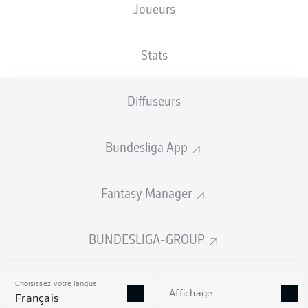
Joueurs
NATIONALITÉ
05.05.2008
TAILLE
ECU
18 ANS
176 CM
Stats
Competition
Diffuseurs
Bundesliga
Season
Bundesliga App
2026/2027
Fantasy Manager
STATS DE LA SAISON
BUNDESLIGA-GROUP
2026/2027
Choisissez votre langue
Affichage
Français