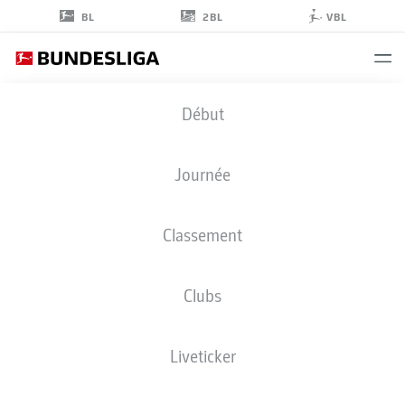
2BL
BL
VBL
JUSTIN
Début
LERMA
28
Journée
Classement
MILIEU DE TERRAIN
Clubs
BORUSSIA DORTMUND
STATS DE LA SAISON 2026/2027
BUTS
COÉQUIPIERS
Liveticker