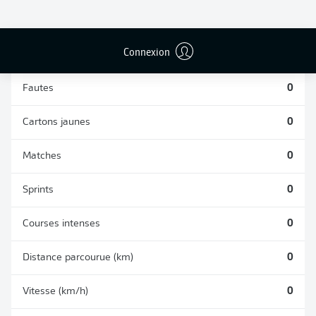
TACLES
DUELS AÉRIENS
RÉUSSIS
REMPORTÉS
0
0
Connexion
Fautes
0
Cartons jaunes
0
Matches
0
Sprints
0
Courses intenses
0
Distance parcourue (km)
0
Vitesse (km/h)
0