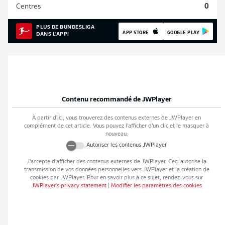
Centres
0
PLUS DE BUNDESLIGA
APP STORE
GOOGLE PLAY
DANS L'APP!
Contenu recommandé de
JWPlayer
À partir d’ici, vous trouverez des contenus externes de
JWPlayer
en
complément de cet article. Vous pouvez l’afficher d’un clic et le masquer à
nouveau.
Autoriser les contenus
JWPlayer
J’accepte d’afficher des contenus externes de
JWPlayer
. Ceci autorise la
transmission de vos données personnelles vers
JWPlayer
et la création de
cookies par
JWPlayer
. Pour en savoir plus à ce sujet, rendez-vous sur
JWPlayer
's privacy statement
|
Modifier les paramètres des cookies