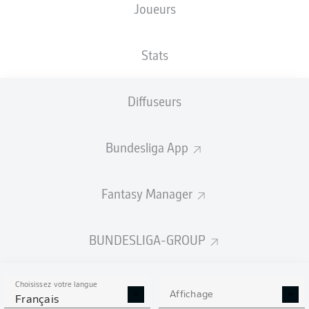
Joueurs
TAILLE
NATIONALITÉ
27.11.2000
POIDS
196
DEU
25 ANS
93 KG
CM
Stats
Diffuseurs
Competition
Bundesliga
Bundesliga App
Season
2022/2023
Fantasy Manager
BUNDESLIGA-GROUP
STATS DE LA SAISON
2022/2023
Choisissez votre langue
Affichage
Français