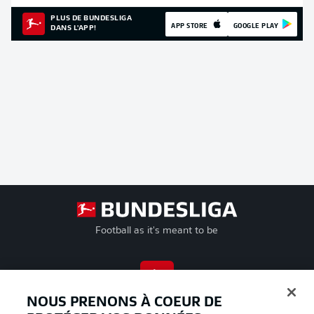
PLUS DE BUNDESLIGA
APP STORE
GOOGLE PLAY
DANS L'APP!
Football as it's meant to be
BUNDESLIGA APP
NOUS PRENONS À COEUR DE