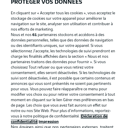
PROTÉGER VOS DONNÉES
En cliquant sur « Accepter tous les cookies », vous acceptez le
stockage de cookies sur votre appareil pour améliorer la
navigation sur le site, analyser son utilisation et contribuer à
Proposé par
nos efforts de marketing.
Nous et nos
61
partenaires stockons et accédons à des
données personnelles, telles que des données de navigation
ou des identifiants uniques, sur votre appareil. Si vous
sélectionnez J'accepte, les technologies de suivi prendront en
charge les finalités affichées dans la section « Nous et nos
partenaires traitons des données pour fournir ». Si vous
choisissez Tout refuser ou que vous retirez votre
consentement, elles seront désactivées. Si les technologies de
suivi sont désactivées, il est possible que certains contenus et
annonces qui vous sont présentés ne soient pas pertinents
pour vous. Vous pouvez faire réapparaître ce menu pour
La publicité
Conditions d’utilisation des
modifier vos choix ou pour retirer votre consentement à tout
moment en cliquant sur le lien Gérer mes préférences en bas
services
de page. Les choix que vous avez fait aurons un effet sur
Mentions Légales
Gérer mes préférences
notre ou nos Site Web. Pour plus d’informations, reportez-
vous à notre politique de confidentialité.
Déclaration de
Déclaration de
Diffuseurs
confidentialité
Impression
Nos équipes ainsi que nos partenaires externes, traitent