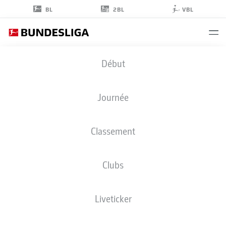
2BL
BL
VBL
JUSTIN
Début
HEEKEREN
28
Journée
Classement
GARDIEN DE BUT
Clubs
SCHALKE
STATS DE LA SAISON 2022/2023
BUTS
Liveticker