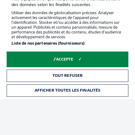
confidentialité
des données selon les finalités suivantes :
Travaux
Contact
Utiliser des données de géolocalisation précises. Analyser
activement les caractéristiques de l’appareil pour
Impression
Joueurs
l’identification. Stocker et/ou accéder à des informations sur
un appareil. Publicités et contenu personnalisés, mesure de
performance des publicités et du contenu, études d’audience
et développement de services.
Liste de nos partenaires (fournisseurs)
J'ACCEPTE
TOUT REFUSER
© 2026 Bundesliga-Gruppe GmbH
AFFICHER TOUTES LES FINALITÉS
Choisissez votre langue
Français
Affichage