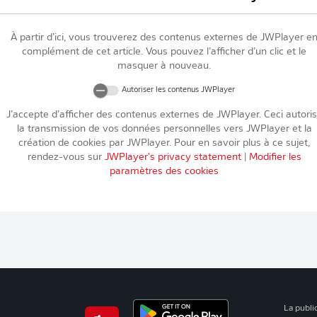
À partir d’ici, vous trouverez des contenus externes de
JWPlayer
e
complément de cet article. Vous pouvez l’afficher d’un clic et le
masquer à nouveau.
Autoriser les contenus
JWPlayer
J’accepte d’afficher des contenus externes de
JWPlayer
. Ceci autori
la transmission de vos données personnelles vers
JWPlayer
et la
création de cookies par
JWPlayer
. Pour en savoir plus à ce sujet,
rendez-vous sur
JWPlayer
's privacy statement
|
Modifier les
paramètres des cookies
La publi