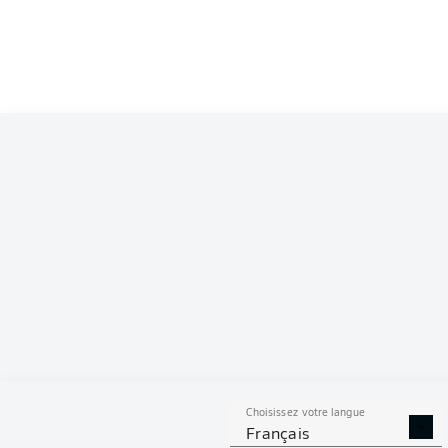
Competition
Bundesliga 2
Season
S
Choisissez votre langue
DUE
TACLES
AÉRI
Français
RÉUSSIS
REMPO