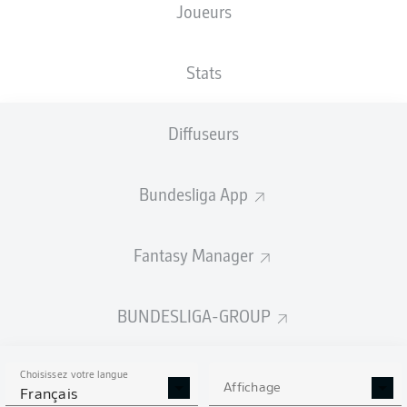
Joueurs
NATIONALITÉ
TAILLE
07.08.1997
POIDS
NGA
,
191
29 ANS
80 KG
DEU
CM
Stats
Diffuseurs
Competition
Bundesliga
Bundesliga App
Season
2026/2027
Fantasy Manager
BUNDESLIGA-GROUP
STATS DE LA SAISON
2026/2027
Choisissez votre langue
Affichage
Français