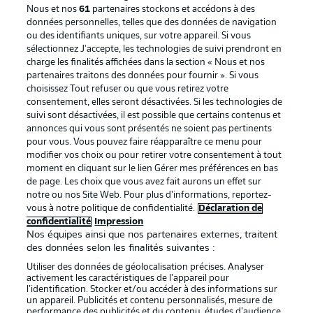
Nous et nos
61
partenaires stockons et accédons à des
données personnelles, telles que des données de navigation
ou des identifiants uniques, sur votre appareil. Si vous
sélectionnez J'accepte, les technologies de suivi prendront en
La publicité
Conditions d’utilisation des
charge les finalités affichées dans la section « Nous et nos
partenaires traitons des données pour fournir ». Si vous
services
choisissez Tout refuser ou que vous retirez votre
consentement, elles seront désactivées. Si les technologies de
Mentions Légales
Gérer mes préférences
suivi sont désactivées, il est possible que certains contenus et
Déclaration de
Diffuseurs
annonces qui vous sont présentés ne soient pas pertinents
pour vous. Vous pouvez faire réapparaître ce menu pour
confidentialité
modifier vos choix ou pour retirer votre consentement à tout
moment en cliquant sur le lien Gérer mes préférences en bas
Travaux
Contact
de page. Les choix que vous avez fait aurons un effet sur
Impression
Joueurs
notre ou nos Site Web. Pour plus d’informations, reportez-
vous à notre politique de confidentialité.
Déclaration de
confidentialité
Impression
Nos équipes ainsi que nos partenaires externes, traitent
des données selon les finalités suivantes :
Utiliser des données de géolocalisation précises. Analyser
activement les caractéristiques de l’appareil pour
l’identification. Stocker et/ou accéder à des informations sur
un appareil. Publicités et contenu personnalisés, mesure de
performance des publicités et du contenu, études d’audience