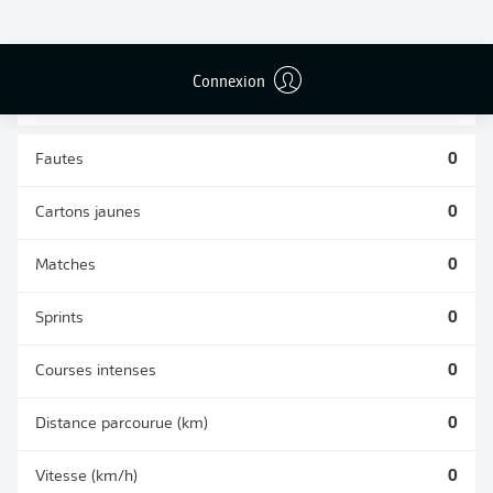
TACLES
DUELS AÉRIENS
RÉUSSIS
REMPORTÉS
0
0
Connexion
Fautes
0
Cartons jaunes
0
Matches
0
Sprints
0
Courses intenses
0
Distance parcourue (km)
0
Vitesse (km/h)
0