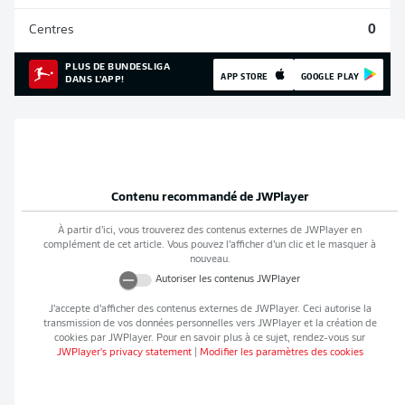
Centres
0
PLUS DE BUNDESLIGA
APP STORE
GOOGLE PLAY
DANS L'APP!
Contenu recommandé de
JWPlayer
À partir d’ici, vous trouverez des contenus externes de
JWPlayer
en
complément de cet article. Vous pouvez l’afficher d’un clic et le masquer à
nouveau.
Autoriser les contenus
JWPlayer
J’accepte d’afficher des contenus externes de
JWPlayer
. Ceci autorise la
transmission de vos données personnelles vers
JWPlayer
et la création de
cookies par
JWPlayer
. Pour en savoir plus à ce sujet, rendez-vous sur
JWPlayer
's privacy statement
|
Modifier les paramètres des cookies