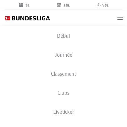
2BL
BL
VBL
JORDAN
Début
TORUNARIGHA
23
Journée
Classement
DÉFENSEUR
Clubs
HAMBURG
STATS DE LA SAISON 2026/2027
BUTS
COÉQUIPIERS
Liveticker