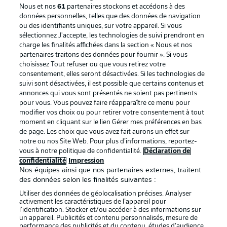
Nous et nos
61
partenaires stockons et accédons à des
données personnelles, telles que des données de navigation
ou des identifiants uniques, sur votre appareil. Si vous
sélectionnez J'accepte, les technologies de suivi prendront en
La publicité
Conditions d’utilisation des
charge les finalités affichées dans la section « Nous et nos
partenaires traitons des données pour fournir ». Si vous
services
choisissez Tout refuser ou que vous retirez votre
consentement, elles seront désactivées. Si les technologies de
Mentions Légales
Gérer mes préférences
suivi sont désactivées, il est possible que certains contenus et
Déclaration de
Diffuseurs
annonces qui vous sont présentés ne soient pas pertinents
pour vous. Vous pouvez faire réapparaître ce menu pour
confidentialité
modifier vos choix ou pour retirer votre consentement à tout
moment en cliquant sur le lien Gérer mes préférences en bas
Travaux
Contact
de page. Les choix que vous avez fait aurons un effet sur
Impression
Joueurs
notre ou nos Site Web. Pour plus d’informations, reportez-
vous à notre politique de confidentialité.
Déclaration de
confidentialité
Impression
Nos équipes ainsi que nos partenaires externes, traitent
des données selon les finalités suivantes :
Utiliser des données de géolocalisation précises. Analyser
activement les caractéristiques de l’appareil pour
l’identification. Stocker et/ou accéder à des informations sur
un appareil. Publicités et contenu personnalisés, mesure de
performance des publicités et du contenu, études d’audience