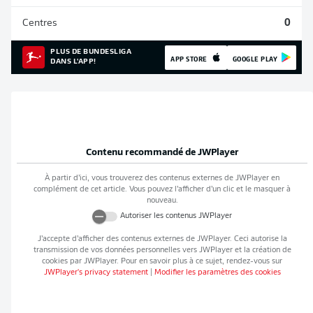
Centres
0
PLUS DE BUNDESLIGA
APP STORE
GOOGLE PLAY
DANS L'APP!
Contenu recommandé de
JWPlayer
À partir d’ici, vous trouverez des contenus externes de
JWPlayer
en
complément de cet article. Vous pouvez l’afficher d’un clic et le masquer à
nouveau.
Autoriser les contenus
JWPlayer
J’accepte d’afficher des contenus externes de
JWPlayer
. Ceci autorise la
transmission de vos données personnelles vers
JWPlayer
et la création de
cookies par
JWPlayer
. Pour en savoir plus à ce sujet, rendez-vous sur
JWPlayer
's privacy statement
|
Modifier les paramètres des cookies