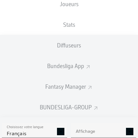
Joueurs
TAILLE
NATIONALITÉ
24.12.2004
POIDS
192
KOR
21 ANS
83 KG
CM
Stats
Diffuseurs
Competition
Bundesliga 2
Bundesliga App
Season
2026/2027
Fantasy Manager
BUNDESLIGA-GROUP
STATS DE LA SAISON
2026/2027
Choisissez votre langue
Affichage
Français