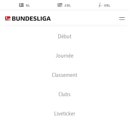
2BL
BL
VBL
JISOO
Début
KIM
5
Journée
Classement
DÉFENSEUR
Clubs
KAISERSLAUTERN
STATS DE LA SAISON 2026/2027
BUTS
COÉQUIPIERS
Liveticker