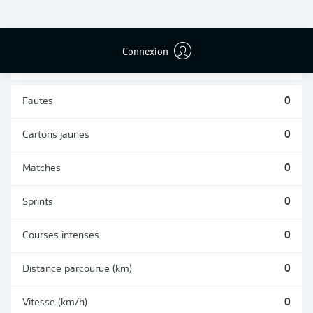
TACLES
DUELS AÉRIENS
RÉUSSIS
REMPORTÉS
0
0
Connexion
Fautes
0
Cartons jaunes
0
Matches
0
Sprints
0
Courses intenses
0
Distance parcourue (km)
0
Vitesse (km/h)
0