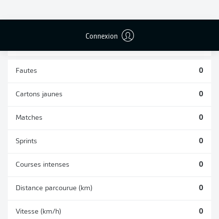
TACLES
DUELS AÉRIENS
RÉUSSIS
REMPORTÉS
0
0
Connexion
Fautes
0
Cartons jaunes
0
Matches
0
Sprints
0
Courses intenses
0
Distance parcourue (km)
0
Vitesse (km/h)
0