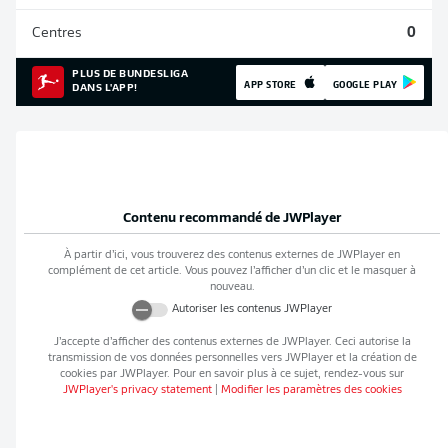
Centres
0
PLUS DE BUNDESLIGA
APP STORE
GOOGLE PLAY
DANS L'APP!
Contenu recommandé de
JWPlayer
À partir d’ici, vous trouverez des contenus externes de
JWPlayer
en
complément de cet article. Vous pouvez l’afficher d’un clic et le masquer à
nouveau.
Autoriser les contenus
JWPlayer
J’accepte d’afficher des contenus externes de
JWPlayer
. Ceci autorise la
transmission de vos données personnelles vers
JWPlayer
et la création de
cookies par
JWPlayer
. Pour en savoir plus à ce sujet, rendez-vous sur
JWPlayer
's privacy statement
|
Modifier les paramètres des cookies