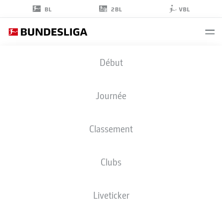
2BL
BL
VBL
JAMIL
Début
SIEBERT
43
Journée
Classement
DÉFENSEUR
Clubs
FORTUNA DÜSSELDORF
STATS DE LA SAISON 2019/2020
BUTS
Liveticker