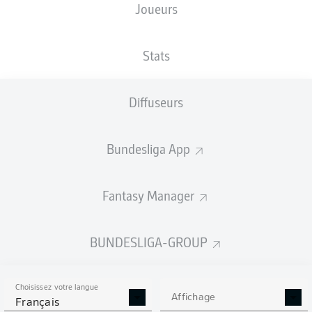
Joueurs
TAILLE
NATIONALITÉ
02.04.2002
POIDS
193
DEU
24 ANS
86 KG
CM
Stats
Diffuseurs
Competition
Bundesliga
Bundesliga App
Season
2019/2020
Fantasy Manager
BUNDESLIGA-GROUP
STATS DE LA SAISON
2019/2020
Choisissez votre langue
Affichage
Français