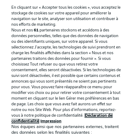
En cliquant sur « Accepter tous les cookies », vous acceptez le
stockage de cookies sur votre appareil pour améliorer la
navigation sur le site, analyser son utilisation et contribuer à
nos efforts de marketing.
Nous et nos
61
partenaires stockons et accédons à des
données personnelles, telles que des données de navigation
ou des identifiants uniques, sur votre appareil. Si vous
sélectionnez J'accepte, les technologies de suivi prendront en
La publicité
Conditions d’utilisation des
charge les finalités affichées dans la section « Nous et nos
partenaires traitons des données pour fournir ». Si vous
services
choisissez Tout refuser ou que vous retirez votre
consentement, elles seront désactivées. Si les technologies de
Mentions Légales
Gérer mes préférences
suivi sont désactivées, il est possible que certains contenus et
Déclaration de
Diffuseurs
annonces qui vous sont présentés ne soient pas pertinents
pour vous. Vous pouvez faire réapparaître ce menu pour
confidentialité
modifier vos choix ou pour retirer votre consentement à tout
moment en cliquant sur le lien Gérer mes préférences en bas
Travaux
Contact
de page. Les choix que vous avez fait aurons un effet sur
Impression
Joueurs
notre ou nos Site Web. Pour plus d’informations, reportez-
vous à notre politique de confidentialité.
Déclaration de
confidentialité
Impression
Nos équipes ainsi que nos partenaires externes, traitent
des données selon les finalités suivantes :