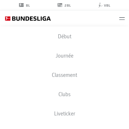
2BL
BL
VBL
ILYES
Début
HAMACHE
24
Journée
Classement
ATTAQUANT
Clubs
SCHALKE
STATS DE LA SAISON 2025/2026
BUTS
Liveticker