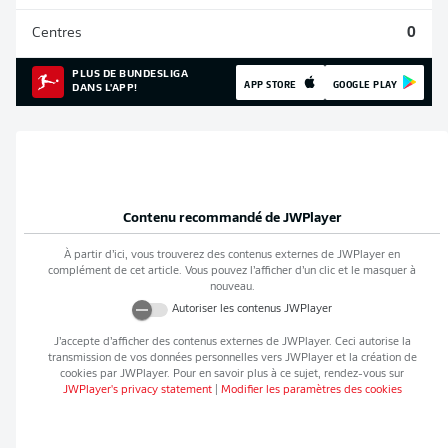
Centres
0
PLUS DE BUNDESLIGA
APP STORE
GOOGLE PLAY
DANS L'APP!
Contenu recommandé de
JWPlayer
À partir d’ici, vous trouverez des contenus externes de
JWPlayer
en
complément de cet article. Vous pouvez l’afficher d’un clic et le masquer à
nouveau.
Autoriser les contenus
JWPlayer
J’accepte d’afficher des contenus externes de
JWPlayer
. Ceci autorise la
transmission de vos données personnelles vers
JWPlayer
et la création de
cookies par
JWPlayer
. Pour en savoir plus à ce sujet, rendez-vous sur
JWPlayer
's privacy statement
|
Modifier les paramètres des cookies