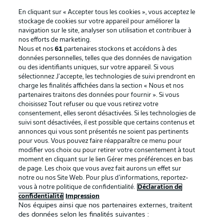
En cliquant sur « Accepter tous les cookies », vous acceptez le
stockage de cookies sur votre appareil pour améliorer la
navigation sur le site, analyser son utilisation et contribuer à
nos efforts de marketing.
Nous et nos
61
partenaires stockons et accédons à des
données personnelles, telles que des données de navigation
ou des identifiants uniques, sur votre appareil. Si vous
sélectionnez J'accepte, les technologies de suivi prendront en
La publicité
Conditions d’utilisation des
charge les finalités affichées dans la section « Nous et nos
partenaires traitons des données pour fournir ». Si vous
services
choisissez Tout refuser ou que vous retirez votre
consentement, elles seront désactivées. Si les technologies de
Mentions Légales
Gérer mes préférences
suivi sont désactivées, il est possible que certains contenus et
Déclaration de
Diffuseurs
annonces qui vous sont présentés ne soient pas pertinents
pour vous. Vous pouvez faire réapparaître ce menu pour
confidentialité
modifier vos choix ou pour retirer votre consentement à tout
moment en cliquant sur le lien Gérer mes préférences en bas
Travaux
Contact
de page. Les choix que vous avez fait aurons un effet sur
Impression
Joueurs
notre ou nos Site Web. Pour plus d’informations, reportez-
vous à notre politique de confidentialité.
Déclaration de
confidentialité
Impression
Nos équipes ainsi que nos partenaires externes, traitent
des données selon les finalités suivantes :