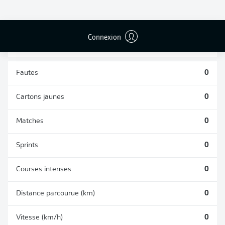
TACLES
DUELS AÉRIENS
RÉUSSIS
REMPORTÉS
0
0
Connexion
Fautes
0
Cartons jaunes
0
Matches
0
Sprints
0
Courses intenses
0
Distance parcourue (km)
0
Vitesse (km/h)
0