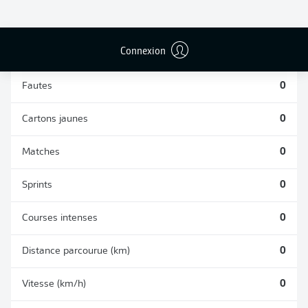
TACLES
DUELS AÉRIENS
RÉUSSIS
REMPORTÉS
0
0
Connexion
Fautes
0
Cartons jaunes
0
Matches
0
Sprints
0
Courses intenses
0
Distance parcourue (km)
0
Vitesse (km/h)
0