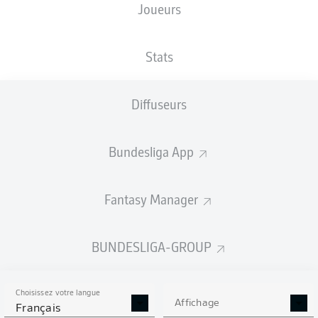
Joueurs
NATIONALITÉ
13.03.2001
TAILLE
KOR
25 ANS
192 CM
Stats
Competition
Diffuseurs
Bundesliga 2
Season
Bundesliga App
2026/2027
Fantasy Manager
STATS DE LA SAISON
BUNDESLIGA-GROUP
2026/2027
Choisissez votre langue
Affichage
Français