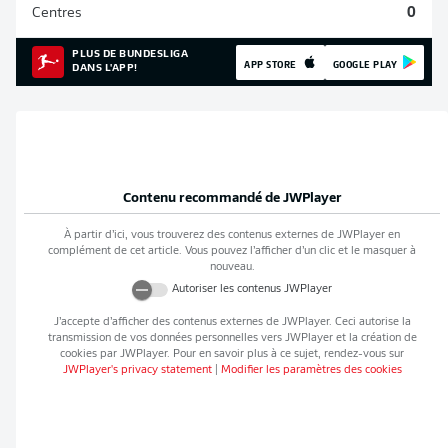
Centres
0
PLUS DE BUNDESLIGA
APP STORE
GOOGLE PLAY
DANS L'APP!
Contenu recommandé de
JWPlayer
À partir d’ici, vous trouverez des contenus externes de
JWPlayer
en
complément de cet article. Vous pouvez l’afficher d’un clic et le masquer à
nouveau.
Autoriser les contenus
JWPlayer
J’accepte d’afficher des contenus externes de
JWPlayer
. Ceci autorise la
transmission de vos données personnelles vers
JWPlayer
et la création de
cookies par
JWPlayer
. Pour en savoir plus à ce sujet, rendez-vous sur
JWPlayer
's privacy statement
|
Modifier les paramètres des cookies