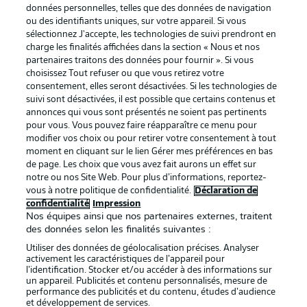
données personnelles, telles que des données de navigation
ou des identifiants uniques, sur votre appareil. Si vous
sélectionnez J'accepte, les technologies de suivi prendront en
La publicité
Conditions d’utilisation des
charge les finalités affichées dans la section « Nous et nos
partenaires traitons des données pour fournir ». Si vous
services
choisissez Tout refuser ou que vous retirez votre
consentement, elles seront désactivées. Si les technologies de
Mentions Légales
Gérer mes préférences
suivi sont désactivées, il est possible que certains contenus et
Déclaration de
Diffuseurs
annonces qui vous sont présentés ne soient pas pertinents
pour vous. Vous pouvez faire réapparaître ce menu pour
confidentialité
modifier vos choix ou pour retirer votre consentement à tout
moment en cliquant sur le lien Gérer mes préférences en bas
Travaux
Contact
de page. Les choix que vous avez fait aurons un effet sur
Impression
Joueurs
notre ou nos Site Web. Pour plus d’informations, reportez-
vous à notre politique de confidentialité.
Déclaration de
confidentialité
Impression
Nos équipes ainsi que nos partenaires externes, traitent
des données selon les finalités suivantes :
Utiliser des données de géolocalisation précises. Analyser
activement les caractéristiques de l’appareil pour
l’identification. Stocker et/ou accéder à des informations sur
un appareil. Publicités et contenu personnalisés, mesure de
performance des publicités et du contenu, études d’audience
et développement de services.