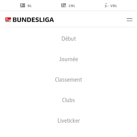
2BL
BL
VBL
HYEOKKYU
Début
KWON
Journée
Classement
MILIEU DE TERRAIN
Clubs
KARLSRUHE
STATS DE LA SAISON 2026/2027
BUTS
COÉQUIPIERS
Liveticker