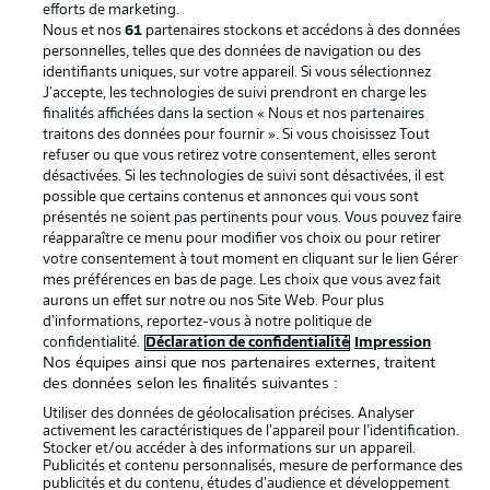
efforts de marketing.
La publicité
Conditions d’utilisation des
Nous et nos
61
partenaires stockons et accédons à des données
services
personnelles, telles que des données de navigation ou des
identifiants uniques, sur votre appareil. Si vous sélectionnez
Mentions Légales
Gérer mes préférences
J'accepte, les technologies de suivi prendront en charge les
finalités affichées dans la section « Nous et nos partenaires
Déclaration de
Diffuseurs
traitons des données pour fournir ». Si vous choisissez Tout
confidentialité
refuser ou que vous retirez votre consentement, elles seront
désactivées. Si les technologies de suivi sont désactivées, il est
Travaux
Contact
possible que certains contenus et annonces qui vous sont
présentés ne soient pas pertinents pour vous. Vous pouvez faire
Impression
Joueurs
réapparaître ce menu pour modifier vos choix ou pour retirer
votre consentement à tout moment en cliquant sur le lien Gérer
mes préférences en bas de page. Les choix que vous avez fait
aurons un effet sur notre ou nos Site Web. Pour plus
d’informations, reportez-vous à notre politique de
confidentialité.
Déclaration de confidentialité
Impression
Nos équipes ainsi que nos partenaires externes, traitent
des données selon les finalités suivantes :
Utiliser des données de géolocalisation précises. Analyser
activement les caractéristiques de l’appareil pour l’identification.
© 2026 Bundesliga-Gruppe GmbH
Stocker et/ou accéder à des informations sur un appareil.
Publicités et contenu personnalisés, mesure de performance des
publicités et du contenu, études d’audience et développement