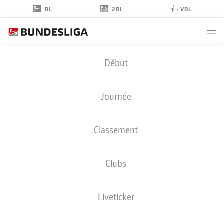
2BL
BL
VBL
HUGO
Début
RÖLLEKE
38
Journée
Classement
GARDIEN DE BUT
Clubs
BOCHUM
STATS DE LA SAISON 2024/2025
BUTS
Liveticker