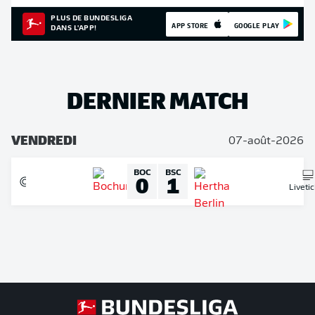
PLUS DE BUNDESLIGA
APP STORE
GOOGLE PLAY
DANS L'APP!
DERNIER MATCH
VENDREDI
07-août-2026
BOC
BSC
0
1
Liveti