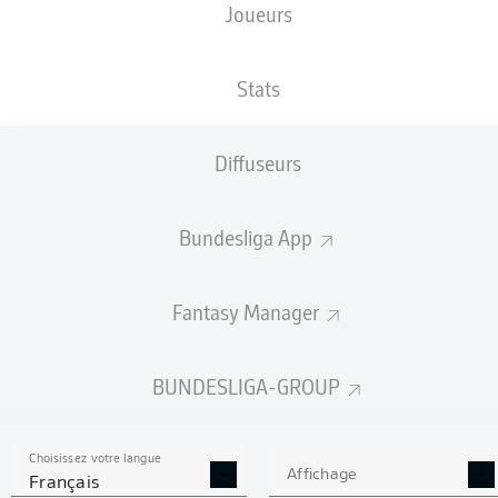
Joueurs
TAILLE
NATIONALITÉ
06.05.2005
POIDS
204
DEU
21 ANS
85 KG
CM
Stats
Diffuseurs
Competition
Bundesliga 2
Bundesliga App
Season
Fantasy Manager
BUNDESLIGA-GROUP
STATS DE LA SAISON
2024/2025
Choisissez votre langue
Affichage
Français