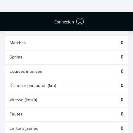
BUTS CONTRE
PASSES
TIRS ARRÊTÉS
SON CAMP
RÉUSSIES
0
0
0
Connexion
Matches
0
Sprints
0
Courses intenses
0
Distance parcourue (km)
0
Vitesse (km/h)
0
Fautes
0
Cartons jaunes
0