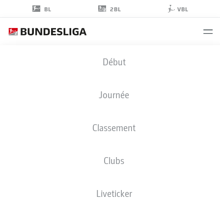
2BL
BL
VBL
HUGO
Début
LUIS AFONSO
41
Journée
Classement
MILIEU DE TERRAIN
Clubs
EINTRACHT BRAUNSCHWEIG
STATS DE LA SAISON 2026/2027
BUTS
COÉQUIPIERS
Liveticker