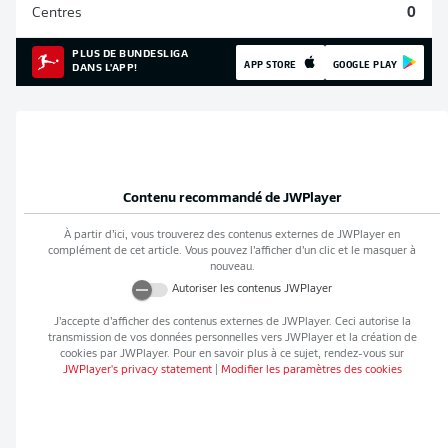
Centres
0
PLUS DE BUNDESLIGA
APP STORE
GOOGLE PLAY
DANS L'APP!
Contenu recommandé de
JWPlayer
À partir d’ici, vous trouverez des contenus externes de
JWPlayer
en
complément de cet article. Vous pouvez l’afficher d’un clic et le masquer à
nouveau.
Autoriser les contenus
JWPlayer
J’accepte d’afficher des contenus externes de
JWPlayer
. Ceci autorise la
transmission de vos données personnelles vers
JWPlayer
et la création de
cookies par
JWPlayer
. Pour en savoir plus à ce sujet, rendez-vous sur
JWPlayer
's privacy statement
|
Modifier les paramètres des cookies