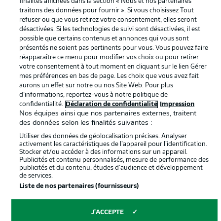
finalités affichées dans la section « Nous et nos partenaires
Travaux
Contact
traitons des données pour fournir ». Si vous choisissez Tout
refuser ou que vous retirez votre consentement, elles seront
Impression
Joueurs
désactivées. Si les technologies de suivi sont désactivées, il est
possible que certains contenus et annonces qui vous sont
présentés ne soient pas pertinents pour vous. Vous pouvez faire
réapparaître ce menu pour modifier vos choix ou pour retirer
votre consentement à tout moment en cliquant sur le lien Gérer
mes préférences en bas de page. Les choix que vous avez fait
aurons un effet sur notre ou nos Site Web. Pour plus
d’informations, reportez-vous à notre politique de
confidentialité.
Déclaration de confidentialité
Impression
Nos équipes ainsi que nos partenaires externes, traitent
des données selon les finalités suivantes :
© 2026 Bundesliga-Gruppe GmbH
Utiliser des données de géolocalisation précises. Analyser
activement les caractéristiques de l’appareil pour l’identification.
Choisissez votre langue
Stocker et/ou accéder à des informations sur un appareil.
Français
Publicités et contenu personnalisés, mesure de performance des
publicités et du contenu, études d’audience et développement
de services.
Liste de nos partenaires (fournisseurs)
Affichage
J'ACCEPTE