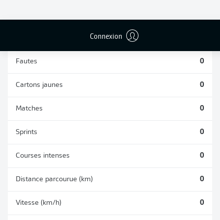
TACLES
DUELS AÉRIENS
RÉUSSIS
REMPORTÉS
0
0
Connexion
Fautes
0
Cartons jaunes
0
Matches
0
Sprints
0
Courses intenses
0
Distance parcourue (km)
0
Vitesse (km/h)
0