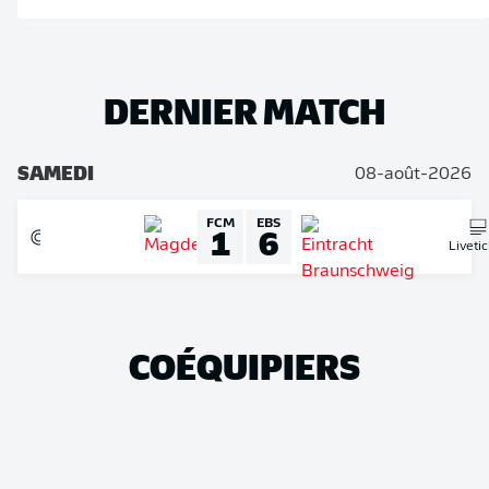
DERNIER MATCH
SAMEDI
08-août-2026
FCM
EBS
1
6
Liveti
COÉQUIPIERS