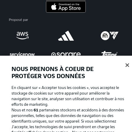
Proposé par
NOUS PRENONS À COEUR DE
PROTÉGER VOS DONNÉES
En cliquant sur « Accepter tous les cookies », vous acceptez le
La publicité
Conditions d’utilisation des
stockage de cookies sur votre appareil pour améliorer la
services
navigation sur le site, analyser son utilisation et contribuer à nos
efforts de marketing.
Mentions Légales
Gérer mes préférences
Nous et nos
61
partenaires stockons et accédons à des données
personnelles, telles que des données de navigation ou des
Déclaration de
Diffuseurs
identifiants uniques, sur votre appareil. Si vous sélectionnez
confidentialité
J'accepte, les technologies de suivi prendront en charge les