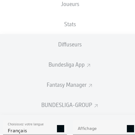
Joueurs
NATIONALITÉ
28.01.2005
TAILLE
LUX
, PRT
21 ANS
191 CM
Stats
Competition
Diffuseurs
Bundesliga 2
Season
Bundesliga App
2026/2027
Fantasy Manager
STATS DE LA SAISON
BUNDESLIGA-GROUP
2026/2027
Choisissez votre langue
Affichage
Français