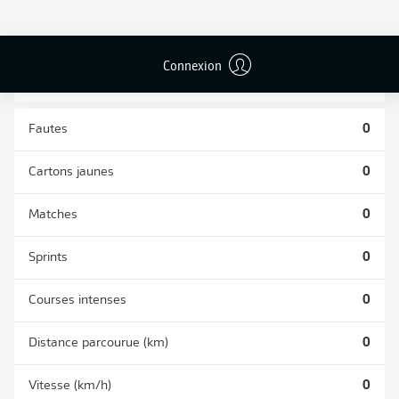
TACLES
DUELS AÉRIENS
RÉUSSIS
REMPORTÉS
0
0
Connexion
Fautes
0
Cartons jaunes
0
Matches
0
Sprints
0
Courses intenses
0
Distance parcourue (km)
0
Vitesse (km/h)
0