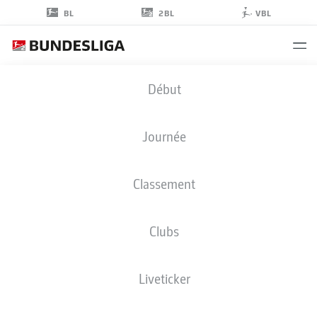
2BL
BL
VBL
GEORGIOS
Début
MASOURAS
11
Journée
Classement
ATTAQUANT
Clubs
BOCHUM
STATS DE LA SAISON 2024/2025
BUTS
Liveticker