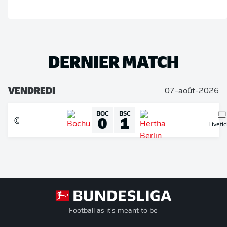
DERNIER MATCH
VENDREDI
07-août-2026
BOC
BSC
0
1
Liveti
Football as it's meant to be