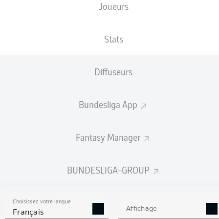
Joueurs
TAILLE
NATIONALITÉ
01.01.1994
POIDS
184
GRC
32 ANS
76 KG
CM
Stats
Diffuseurs
Competition
Bundesliga 2
Bundesliga App
Season
Fantasy Manager
BUNDESLIGA-GROUP
STATS DE LA SAISON
2024/2025
Choisissez votre langue
Affichage
Français