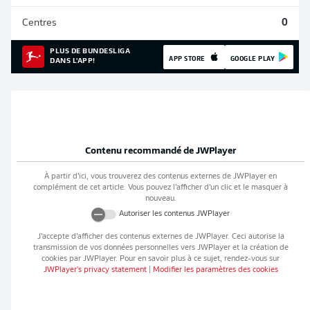
Centres
0
PLUS DE BUNDESLIGA
APP STORE
GOOGLE PLAY
DANS L'APP!
Contenu recommandé de
JWPlayer
À partir d’ici, vous trouverez des contenus externes de
JWPlayer
en
complément de cet article. Vous pouvez l’afficher d’un clic et le masquer à
nouveau.
Autoriser les contenus
JWPlayer
J’accepte d’afficher des contenus externes de
JWPlayer
. Ceci autorise la
transmission de vos données personnelles vers
JWPlayer
et la création de
cookies par
JWPlayer
. Pour en savoir plus à ce sujet, rendez-vous sur
JWPlayer
's privacy statement
|
Modifier les paramètres des cookies