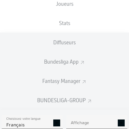
Joueurs
TAILLE
NATIONALITÉ
25.12.2005
POIDS
191
DNK
20 ANS
82 KG
CM
Stats
Diffuseurs
Competition
Bundesliga 2
Bundesliga App
Season
2026/2027
Fantasy Manager
BUNDESLIGA-GROUP
STATS DE LA SAISON
2026/2027
Choisissez votre langue
Affichage
Français