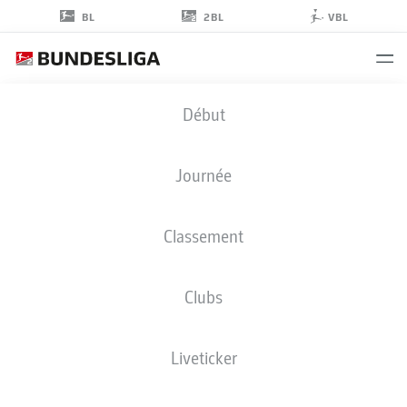
2BL
BL
VBL
FREDERIK
Début
ROSLYNG
2
Journée
Classement
DÉFENSEUR
Clubs
HOLSTEIN KIEL
STATS DE LA SAISON 2026/2027
BUTS
COÉQUIPIERS
Liveticker