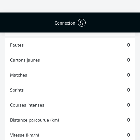
TACLES
DUELS AÉRIENS
RÉUSSIS
REMPORTÉS
0
0
Connexion
Fautes
0
Cartons jaunes
0
Matches
0
Sprints
0
Courses intenses
0
Distance parcourue (km)
0
Vitesse (km/h)
0