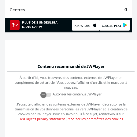
Centres
0
PLUS DE BUNDESLIGA
APP STORE
GOOGLE PLAY
DANS L'APP!
Contenu recommandé de
JWPlayer
À partir d’ici, vous trouverez des contenus externes de
JWPlayer
en
complément de cet article. Vous pouvez l’afficher d’un clic et le masquer à
nouveau.
Autoriser les contenus
JWPlayer
J’accepte d’afficher des contenus externes de
JWPlayer
. Ceci autorise la
transmission de vos données personnelles vers
JWPlayer
et la création de
cookies par
JWPlayer
. Pour en savoir plus à ce sujet, rendez-vous sur
JWPlayer
's privacy statement
|
Modifier les paramètres des cookies