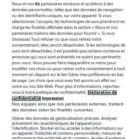
Nous et nos
61
partenaires stockons et accédons à des
données personnelles, telles que des données de navigation
ou des identifiants uniques, sur votre appareil. Si vous
sélectionnez J'accepte, les technologies de suivi prendront en
La publicité
Conditions d’utilisation des
charge les finalités affichées dans la section « Nous et nos
partenaires traitons des données pour fournir ». Si vous
services
choisissez Tout refuser ou que vous retirez votre
consentement, elles seront désactivées. Si les technologies de
Mentions Légales
Gérer mes préférences
suivi sont désactivées, il est possible que certains contenus et
Déclaration de
Diffuseurs
annonces qui vous sont présentés ne soient pas pertinents
pour vous. Vous pouvez faire réapparaître ce menu pour
confidentialité
modifier vos choix ou pour retirer votre consentement à tout
moment en cliquant sur le lien Gérer mes préférences en bas
Travaux
Contact
de page. Les choix que vous avez fait aurons un effet sur
Impression
Joueurs
notre ou nos Site Web. Pour plus d’informations, reportez-
vous à notre politique de confidentialité.
Déclaration de
confidentialité
Impression
Nos équipes ainsi que nos partenaires externes, traitent
des données selon les finalités suivantes :
Utiliser des données de géolocalisation précises. Analyser
activement les caractéristiques de l’appareil pour
l’identification. Stocker et/ou accéder à des informations sur
un appareil. Publicités et contenu personnalisés, mesure de
performance des publicités et du contenu, études d’audience