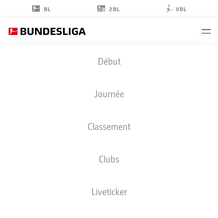
2BL
BL
VBL
FLORIAN
Début
SCHOCK
42
Journée
Classement
GARDIEN DE BUT
Clubs
VFB STUTTGART
STATS DE LA SAISON 2023/2024
BUTS
Liveticker