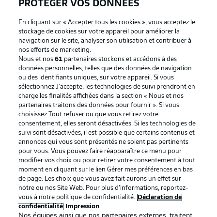
PROTÉGER VOS DONNÉES
En cliquant sur « Accepter tous les cookies », vous acceptez le
stockage de cookies sur votre appareil pour améliorer la
navigation sur le site, analyser son utilisation et contribuer à
Proposé par
nos efforts de marketing.
Nous et nos
61
partenaires stockons et accédons à des
données personnelles, telles que des données de navigation
ou des identifiants uniques, sur votre appareil. Si vous
sélectionnez J'accepte, les technologies de suivi prendront en
charge les finalités affichées dans la section « Nous et nos
partenaires traitons des données pour fournir ». Si vous
choisissez Tout refuser ou que vous retirez votre
consentement, elles seront désactivées. Si les technologies de
suivi sont désactivées, il est possible que certains contenus et
annonces qui vous sont présentés ne soient pas pertinents
pour vous. Vous pouvez faire réapparaître ce menu pour
La publicité
Conditions d’utilisation des
modifier vos choix ou pour retirer votre consentement à tout
moment en cliquant sur le lien Gérer mes préférences en bas
services
de page. Les choix que vous avez fait aurons un effet sur
Mentions Légales
Gérer mes préférences
notre ou nos Site Web. Pour plus d’informations, reportez-
vous à notre politique de confidentialité.
Déclaration de
Déclaration de
Diffuseurs
confidentialité
Impression
Nos équipes ainsi que nos partenaires externes, traitent