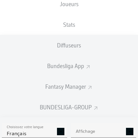
Joueurs
TAILLE
NATIONALITÉ
22.05.2001
POIDS
200
DEU
25 ANS
95 KG
CM
Stats
Diffuseurs
Competition
Bundesliga
Bundesliga App
Season
2023/2024
Fantasy Manager
BUNDESLIGA-GROUP
STATS DE LA SAISON
2023/2024
Choisissez votre langue
Affichage
Français