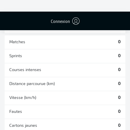
BUTS CONTRE
PASSES
TIRS ARRÊTÉS
SON CAMP
RÉUSSIES
0
0
0
Connexion
Matches
0
Sprints
0
Courses intenses
0
Distance parcourue (km)
0
Vitesse (km/h)
0
Fautes
0
Cartons jaunes
0