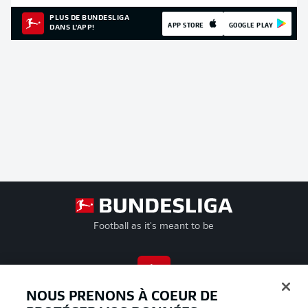
PLUS DE BUNDESLIGA
APP STORE
GOOGLE PLAY
DANS L'APP!
Football as it's meant to be
BUNDESLIGA APP
NOUS PRENONS À COEUR DE