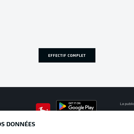
EFFECTIF COMPLET
La publi
BUNDESLIGA APP
Mention
OS DONNÉES
Déclarat