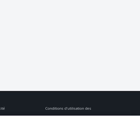
cité
Conditions d’utilisation des
services
s Légales
Gérer mes préférences
ion de confidentialité
Diffuseurs