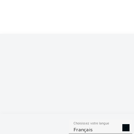
Competition
Bundesliga
Season
2026/2027
S
Choisissez votre langue
TACLES
DUELS A
Français
RÉUSSIS
REMPO