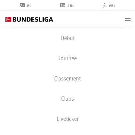
2BL
BL
VBL
FILIP
Début
BILBIJA
7
Journée
Classement
ATTAQUANT
Clubs
PADERBORN
STATS DE LA SAISON 2026/2027
BUTS
COÉQUIPIERS
Liveticker