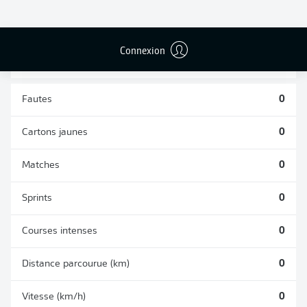
TACLES
DUELS AÉRIENS
RÉUSSIS
REMPORTÉS
0
0
Connexion
Fautes
0
Cartons jaunes
0
Matches
0
Sprints
0
Courses intenses
0
Distance parcourue (km)
0
Vitesse (km/h)
0