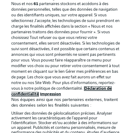
Nous et nos
61
partenaires stockons et accédons à des
données personnelles, telles que des données de navigation
ou des identifiants uniques, sur votre appareil. Si vous
sélectionnez J'accepte, les technologies de suivi prendront en
La publicité
Conditions d’utilisation des
charge les finalités affichées dans la section « Nous et nos
partenaires traitons des données pour fournir ». Si vous
services
choisissez Tout refuser ou que vous retirez votre
consentement, elles seront désactivées. Si les technologies de
Mentions Légales
Gérer mes préférences
suivi sont désactivées, il est possible que certains contenus et
Déclaration de
Diffuseurs
annonces qui vous sont présentés ne soient pas pertinents
pour vous. Vous pouvez faire réapparaître ce menu pour
confidentialité
modifier vos choix ou pour retirer votre consentement à tout
moment en cliquant sur le lien Gérer mes préférences en bas
Travaux
Contact
de page. Les choix que vous avez fait aurons un effet sur
Impression
Joueurs
notre ou nos Site Web. Pour plus d’informations, reportez-
vous à notre politique de confidentialité.
Déclaration de
confidentialité
Impression
Nos équipes ainsi que nos partenaires externes, traitent
des données selon les finalités suivantes :
Utiliser des données de géolocalisation précises. Analyser
activement les caractéristiques de l’appareil pour
l’identification. Stocker et/ou accéder à des informations sur
un appareil. Publicités et contenu personnalisés, mesure de
performance des publicités et du contenu, études d’audience