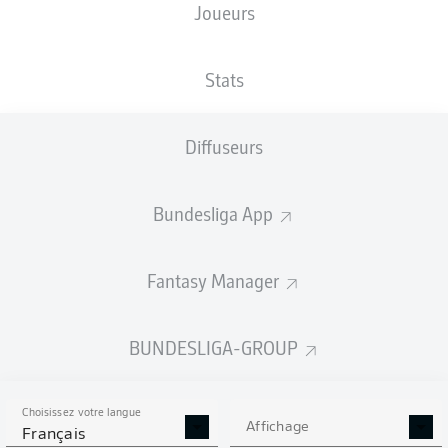
Joueurs
TAILLE
NATIONALITÉ
24.04.2000
POIDS
189
DEU
26 ANS
78 KG
CM
Stats
Diffuseurs
Competition
Bundesliga
Bundesliga App
Season
2026/2027
Fantasy Manager
BUNDESLIGA-GROUP
STATS DE LA SAISON
2026/2027
Choisissez votre langue
Affichage
Français