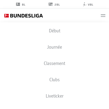
2BL
BL
VBL
FELIX
Début
GÖTZE
20
Journée
Classement
DÉFENSEUR
Clubs
PADERBORN
STATS DE LA SAISON 2026/2027
BUTS
COÉQUIPIERS
Liveticker