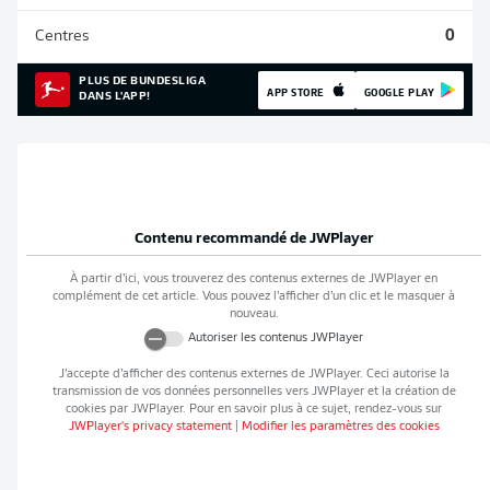
Centres
0
PLUS DE BUNDESLIGA
APP STORE
GOOGLE PLAY
DANS L'APP!
Contenu recommandé de
JWPlayer
À partir d’ici, vous trouverez des contenus externes de
JWPlayer
en
complément de cet article. Vous pouvez l’afficher d’un clic et le masquer à
nouveau.
Autoriser les contenus
JWPlayer
J’accepte d’afficher des contenus externes de
JWPlayer
. Ceci autorise la
transmission de vos données personnelles vers
JWPlayer
et la création de
cookies par
JWPlayer
. Pour en savoir plus à ce sujet, rendez-vous sur
JWPlayer
's privacy statement
|
Modifier les paramètres des cookies