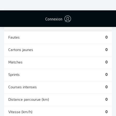
TACLES
DUELS AÉRIENS
RÉUSSIS
REMPORTÉS
0
0
Connexion
Fautes
0
Cartons jaunes
0
Matches
0
Sprints
0
Courses intenses
0
Distance parcourue (km)
0
Vitesse (km/h)
0