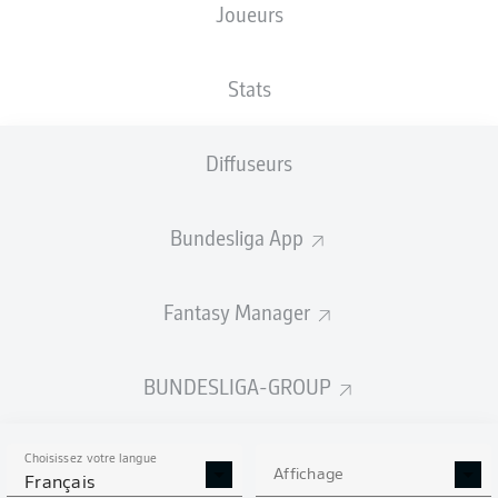
Joueurs
TAILLE
NATIONALITÉ
11.02.1998
POIDS
185
DEU
28 ANS
80 KG
CM
Stats
Diffuseurs
Competition
Bundesliga
Bundesliga App
Season
2026/2027
Fantasy Manager
BUNDESLIGA-GROUP
STATS DE LA SAISON
2026/2027
Choisissez votre langue
Affichage
Français