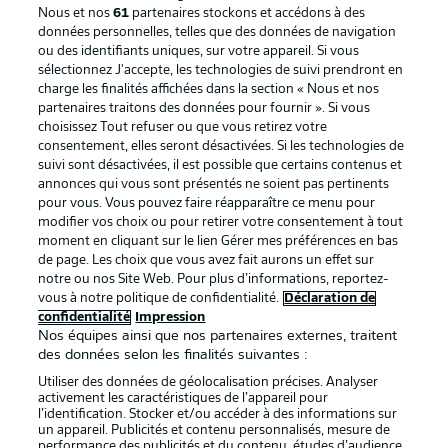
Nous et nos
61
partenaires stockons et accédons à des
données personnelles, telles que des données de navigation
ou des identifiants uniques, sur votre appareil. Si vous
sélectionnez J'accepte, les technologies de suivi prendront en
La publicité
Conditions d’utilisation des
charge les finalités affichées dans la section « Nous et nos
partenaires traitons des données pour fournir ». Si vous
services
choisissez Tout refuser ou que vous retirez votre
consentement, elles seront désactivées. Si les technologies de
Mentions Légales
Gérer mes préférences
suivi sont désactivées, il est possible que certains contenus et
Déclaration de
Diffuseurs
annonces qui vous sont présentés ne soient pas pertinents
pour vous. Vous pouvez faire réapparaître ce menu pour
confidentialité
modifier vos choix ou pour retirer votre consentement à tout
moment en cliquant sur le lien Gérer mes préférences en bas
Travaux
Contact
de page. Les choix que vous avez fait aurons un effet sur
Impression
Joueurs
notre ou nos Site Web. Pour plus d’informations, reportez-
vous à notre politique de confidentialité.
Déclaration de
confidentialité
Impression
Nos équipes ainsi que nos partenaires externes, traitent
des données selon les finalités suivantes :
Utiliser des données de géolocalisation précises. Analyser
activement les caractéristiques de l’appareil pour
l’identification. Stocker et/ou accéder à des informations sur
un appareil. Publicités et contenu personnalisés, mesure de
performance des publicités et du contenu, études d’audience