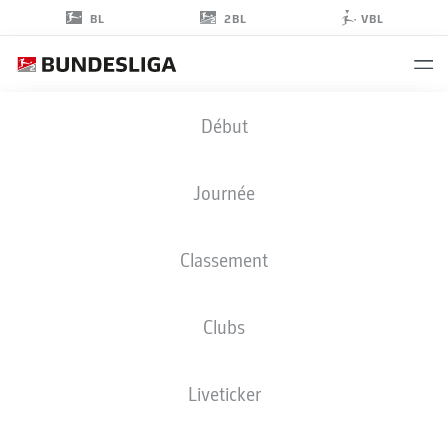
2BL
BL
VBL
ENIS
Début
ÇOKAJ
6
Journée
Classement
MILIEU DE TERRAIN
Clubs
BOCHUM
STATS DE LA SAISON 2026/2027
BUTS
COÉQUIPIERS
Liveticker