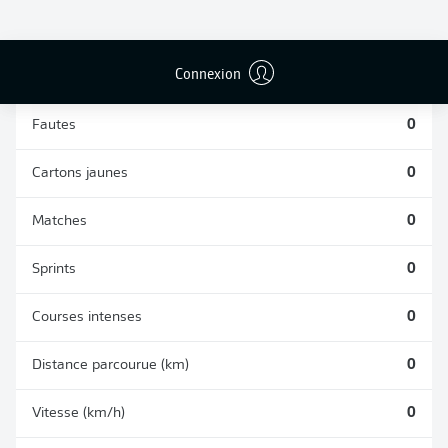
TACLES
DUELS AÉRIENS
RÉUSSIS
REMPORTÉS
0
0
Connexion
Fautes
0
Cartons jaunes
0
Matches
0
Sprints
0
Courses intenses
0
Distance parcourue (km)
0
Vitesse (km/h)
0