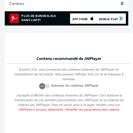
Centres
0
PLUS DE BUNDESLIGA
APP STORE
GOOGLE PLAY
DANS L'APP!
Contenu recommandé de
JWPlayer
À partir d’ici, vous trouverez des contenus externes de
JWPlayer
en
complément de cet article. Vous pouvez l’afficher d’un clic et le masquer à
nouveau.
Autoriser les contenus
JWPlayer
J’accepte d’afficher des contenus externes de
JWPlayer
. Ceci autorise la
transmission de vos données personnelles vers
JWPlayer
et la création de
cookies par
JWPlayer
. Pour en savoir plus à ce sujet, rendez-vous sur
JWPlayer
's privacy statement
|
Modifier les paramètres des cookies