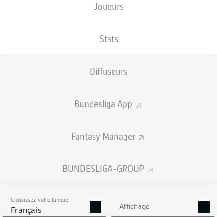
Joueurs
NATIONALITÉ
23.02.1999
TAILLE
ALB
27 ANS
182 CM
Stats
Competition
Diffuseurs
Bundesliga 2
Season
Bundesliga App
2026/2027
Fantasy Manager
STATS DE LA SAISON
BUNDESLIGA-GROUP
2026/2027
Choisissez votre langue
Affichage
Français