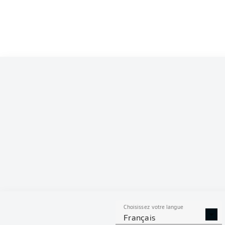
Competition
Bundesliga 2
Season
S
Choisissez votre langue
TACLES
DUELS A
Français
RÉUSSIS
REMPO