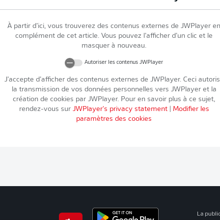
À partir d’ici, vous trouverez des contenus externes de
JWPlayer
e
complément de cet article. Vous pouvez l’afficher d’un clic et le
masquer à nouveau.
Autoriser les contenus
JWPlayer
J’accepte d’afficher des contenus externes de
JWPlayer
. Ceci autori
la transmission de vos données personnelles vers
JWPlayer
et la
création de cookies par
JWPlayer
. Pour en savoir plus à ce sujet,
rendez-vous sur
JWPlayer
's privacy statement
|
Modifier les
paramètres des cookies
La publi