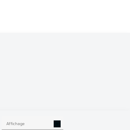
26
0
Affichage