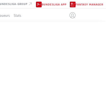
UNDESLIGA-GROUP
BUNDESLIGA APP
FANTASY MANAGER
Joueurs
Stats