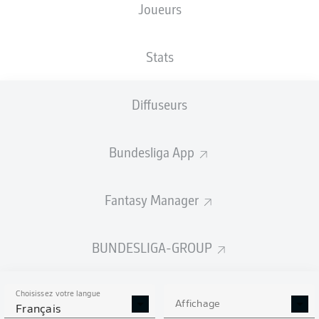
Joueurs
NATIONALITÉ
TAILLE
16.05.2005
POIDS
FRA
,
196
21 ANS
95 KG
COD
CM
Stats
Diffuseurs
Competition
Bundesliga
Bundesliga App
Season
2026/2027
Fantasy Manager
BUNDESLIGA-GROUP
STATS DE LA SAISON
2026/2027
Choisissez votre langue
Affichage
Français