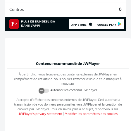
Centres
0
PLUS DE BUNDESLIGA
APP STORE
GOOGLE PLAY
DANS L'APP!
Contenu recommandé de
JWPlayer
À partir d’ici, vous trouverez des contenus externes de
JWPlayer
en
complément de cet article. Vous pouvez l’afficher d’un clic et le masquer à
nouveau.
Autoriser les contenus
JWPlayer
J’accepte d’afficher des contenus externes de
JWPlayer
. Ceci autorise la
transmission de vos données personnelles vers
JWPlayer
et la création de
cookies par
JWPlayer
. Pour en savoir plus à ce sujet, rendez-vous sur
JWPlayer
's privacy statement
|
Modifier les paramètres des cookies