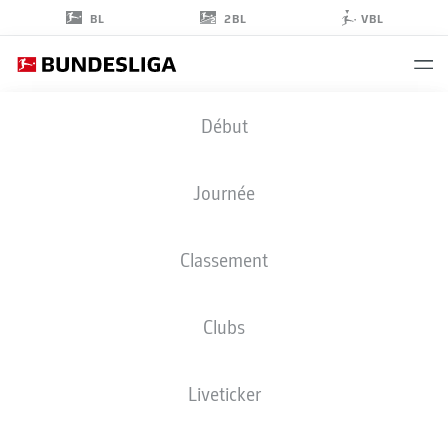
2BL
BL
VBL
EL CHADAILLE
Début
BITSHIABU
5
Journée
Classement
DÉFENSEUR
Clubs
RB LEIPZIG
STATS DE LA SAISON 2026/2027
BUTS
COÉQUIPIERS
Liveticker