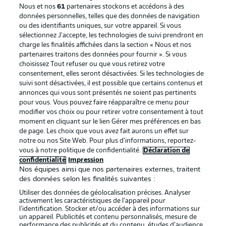
Nous et nos
61
partenaires stockons et accédons à des
données personnelles, telles que des données de navigation
ou des identifiants uniques, sur votre appareil. Si vous
sélectionnez J'accepte, les technologies de suivi prendront en
La publicité
Conditions d’utilisation des
charge les finalités affichées dans la section « Nous et nos
partenaires traitons des données pour fournir ». Si vous
services
choisissez Tout refuser ou que vous retirez votre
consentement, elles seront désactivées. Si les technologies de
Mentions Légales
Gérer mes préférences
suivi sont désactivées, il est possible que certains contenus et
Déclaration de
Diffuseurs
annonces qui vous sont présentés ne soient pas pertinents
pour vous. Vous pouvez faire réapparaître ce menu pour
confidentialité
modifier vos choix ou pour retirer votre consentement à tout
moment en cliquant sur le lien Gérer mes préférences en bas
Travaux
Contact
de page. Les choix que vous avez fait aurons un effet sur
Impression
Joueurs
notre ou nos Site Web. Pour plus d’informations, reportez-
vous à notre politique de confidentialité.
Déclaration de
confidentialité
Impression
Nos équipes ainsi que nos partenaires externes, traitent
des données selon les finalités suivantes :
Utiliser des données de géolocalisation précises. Analyser
activement les caractéristiques de l’appareil pour
l’identification. Stocker et/ou accéder à des informations sur
un appareil. Publicités et contenu personnalisés, mesure de
performance des publicités et du contenu, études d’audience