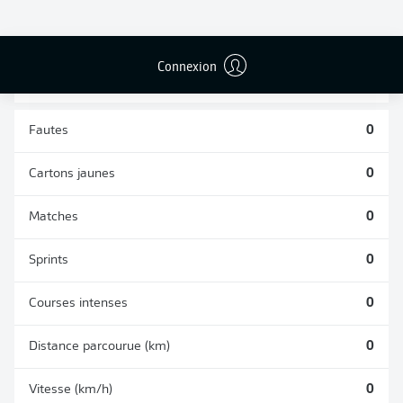
DUELS
TACLES
AÉRIENS
RÉUSSIS
REMPORTÉS
0
0
Connexion
Fautes
0
Cartons jaunes
0
Matches
0
Sprints
0
Courses intenses
0
Distance parcourue (km)
0
Vitesse (km/h)
0