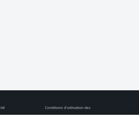
cité
Conditions d’utilisation des
services
s Légales
Gérer mes préférences
ion de confidentialité
Diffuseurs