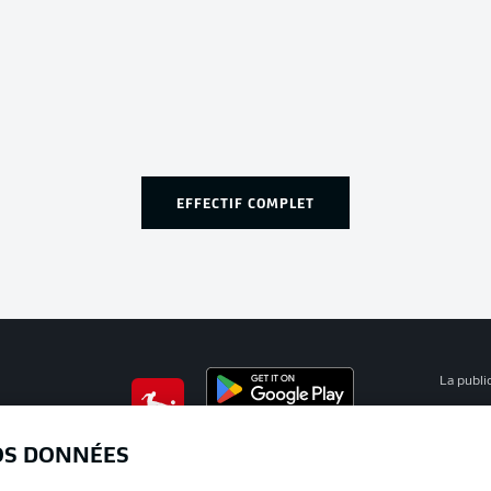
EFFECTIF COMPLET
La publi
BUNDESLIGA APP
Mention
OS DONNÉES
Déclarat