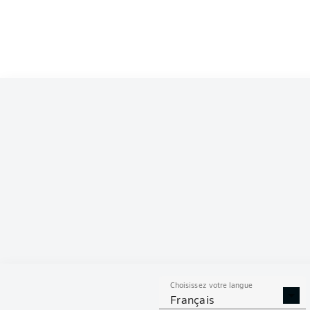
Competition
Bundesliga 2
Season
2026/2027
S
Choisissez votre langue
TACLES
DUELS A
Français
RÉUSSIS
REMPO