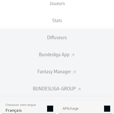
Joueurs
TAILLE
NATIONALITÉ
17.03.1986
POIDS
193
BIH
40 ANS
80 KG
CM
Stats
Diffuseurs
Competition
Bundesliga
Bundesliga App
Season
2026/2027
Fantasy Manager
BUNDESLIGA-GROUP
STATS DE LA SAISON
2026/2027
Choisissez votre langue
Affichage
Français