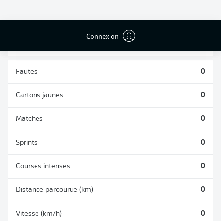
TACLES
DUELS AÉRIENS
RÉUSSIS
REMPORTÉS
0
0
Connexion
Fautes
0
Cartons jaunes
0
Matches
0
Sprints
0
Courses intenses
0
Distance parcourue (km)
0
Vitesse (km/h)
0