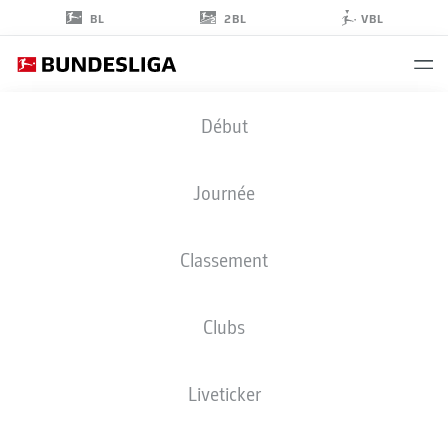
2BL
BL
VBL
EDIN
Début
DŽEKO
10
Journée
Classement
ATTAQUANT
Clubs
SCHALKE
STATS DE LA SAISON 2026/2027
BUTS
COÉQUIPIERS
Liveticker