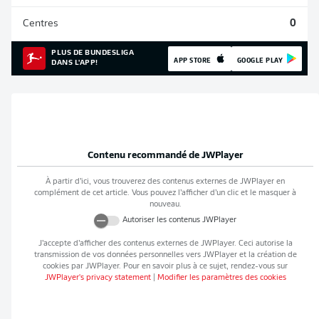
Centres
0
PLUS DE BUNDESLIGA
APP STORE
GOOGLE PLAY
DANS L'APP!
Contenu recommandé de
JWPlayer
À partir d’ici, vous trouverez des contenus externes de
JWPlayer
en
complément de cet article. Vous pouvez l’afficher d’un clic et le masquer à
nouveau.
Autoriser les contenus
JWPlayer
J’accepte d’afficher des contenus externes de
JWPlayer
. Ceci autorise la
transmission de vos données personnelles vers
JWPlayer
et la création de
cookies par
JWPlayer
. Pour en savoir plus à ce sujet, rendez-vous sur
JWPlayer
's privacy statement
|
Modifier les paramètres des cookies