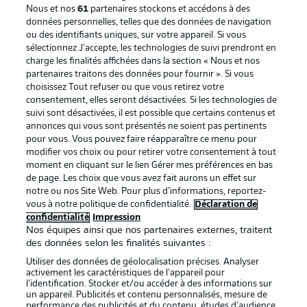
Nous et nos
61
partenaires stockons et accédons à des
données personnelles, telles que des données de navigation
ou des identifiants uniques, sur votre appareil. Si vous
sélectionnez J'accepte, les technologies de suivi prendront en
La publicité
Conditions d’utilisation des
charge les finalités affichées dans la section « Nous et nos
partenaires traitons des données pour fournir ». Si vous
services
choisissez Tout refuser ou que vous retirez votre
consentement, elles seront désactivées. Si les technologies de
Mentions Légales
Gérer mes préférences
suivi sont désactivées, il est possible que certains contenus et
Déclaration de
Diffuseurs
annonces qui vous sont présentés ne soient pas pertinents
pour vous. Vous pouvez faire réapparaître ce menu pour
confidentialité
modifier vos choix ou pour retirer votre consentement à tout
moment en cliquant sur le lien Gérer mes préférences en bas
Travaux
Contact
de page. Les choix que vous avez fait aurons un effet sur
Impression
Joueurs
notre ou nos Site Web. Pour plus d’informations, reportez-
vous à notre politique de confidentialité.
Déclaration de
confidentialité
Impression
Nos équipes ainsi que nos partenaires externes, traitent
des données selon les finalités suivantes :
Utiliser des données de géolocalisation précises. Analyser
activement les caractéristiques de l’appareil pour
l’identification. Stocker et/ou accéder à des informations sur
un appareil. Publicités et contenu personnalisés, mesure de
performance des publicités et du contenu, études d’audience