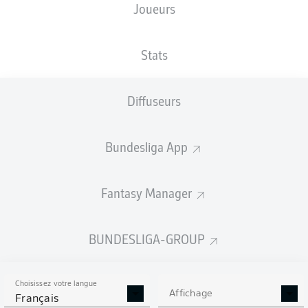
Joueurs
TAILLE
NATIONALITÉ
01.03.2002
POIDS
195
HRV
24 ANS
84 KG
CM
Stats
Diffuseurs
Competition
Bundesliga
Bundesliga App
Season
2025/2026
Fantasy Manager
BUNDESLIGA-GROUP
STATS DE LA SAISON
2025/2026
Choisissez votre langue
Affichage
Français