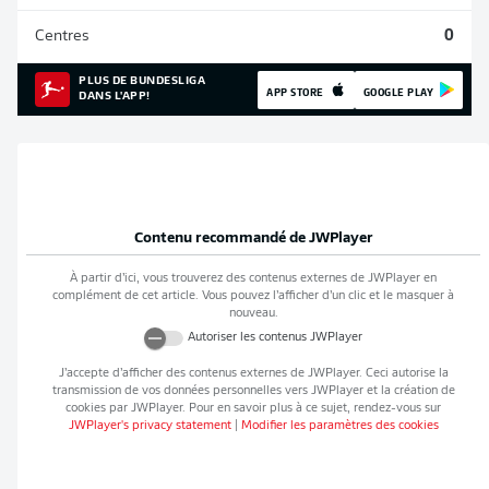
Centres
0
PLUS DE BUNDESLIGA
APP STORE
GOOGLE PLAY
DANS L'APP!
Contenu recommandé de
JWPlayer
À partir d’ici, vous trouverez des contenus externes de
JWPlayer
en
complément de cet article. Vous pouvez l’afficher d’un clic et le masquer à
nouveau.
Autoriser les contenus
JWPlayer
J’accepte d’afficher des contenus externes de
JWPlayer
. Ceci autorise la
transmission de vos données personnelles vers
JWPlayer
et la création de
cookies par
JWPlayer
. Pour en savoir plus à ce sujet, rendez-vous sur
JWPlayer
's privacy statement
|
Modifier les paramètres des cookies