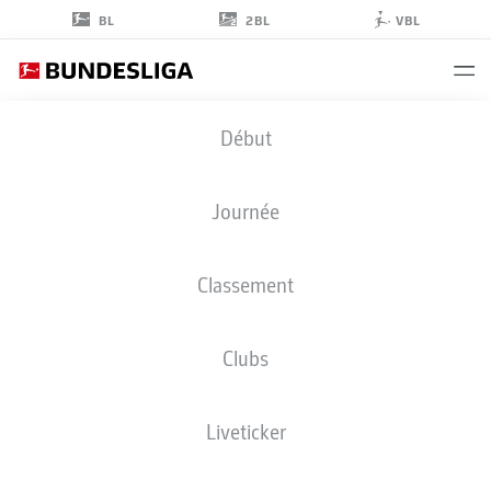
2BL
BL
VBL
DION
Début
BELJO
37
Journée
Classement
ATTAQUANT
Clubs
AUGSBURG
STATS DE LA SAISON 2025/2026
BUTS
Liveticker