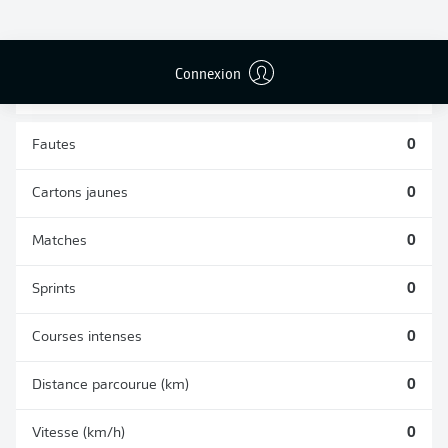
TACLES
DUELS AÉRIENS
RÉUSSIS
REMPORTÉS
0
0
Connexion
Fautes
0
Cartons jaunes
0
Matches
0
Sprints
0
Courses intenses
0
Distance parcourue (km)
0
Vitesse (km/h)
0