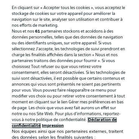
En cliquant sur « Accepter tous les cookies », vous acceptez le
stockage de cookies sur votre appareil pour améliorer la
navigation sur le site, analyser son utilisation et contribuer à
nos efforts de marketing.
Nous et nos
61
partenaires stockons et accédons à des
données personnelles, telles que des données de navigation
ou des identifiants uniques, sur votre appareil. Si vous
sélectionnez J'accepte, les technologies de suivi prendront en
La publicité
Conditions d’utilisation des
charge les finalités affichées dans la section « Nous et nos
partenaires traitons des données pour fournir ». Si vous
services
choisissez Tout refuser ou que vous retirez votre
consentement, elles seront désactivées. Si les technologies de
Mentions Légales
Gérer mes préférences
suivi sont désactivées, il est possible que certains contenus et
Déclaration de
Diffuseurs
annonces qui vous sont présentés ne soient pas pertinents
pour vous. Vous pouvez faire réapparaître ce menu pour
confidentialité
modifier vos choix ou pour retirer votre consentement à tout
moment en cliquant sur le lien Gérer mes préférences en bas
Travaux
Contact
de page. Les choix que vous avez fait aurons un effet sur
Impression
Joueurs
notre ou nos Site Web. Pour plus d’informations, reportez-
vous à notre politique de confidentialité.
Déclaration de
confidentialité
Impression
Nos équipes ainsi que nos partenaires externes, traitent
des données selon les finalités suivantes :