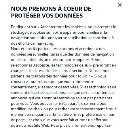
BUNDESLIGA APP
NOUS PRENONS À COEUR DE
PROTÉGER VOS DONNÉES
En cliquant sur « Accepter tous les cookies », vous acceptez le
stockage de cookies sur votre appareil pour améliorer la
Proposé par
navigation sur le site, analyser son utilisation et contribuer à
nos efforts de marketing.
Nous et nos
61
partenaires stockons et accédons à des
données personnelles, telles que des données de navigation
ou des identifiants uniques, sur votre appareil. Si vous
sélectionnez J'accepte, les technologies de suivi prendront en
charge les finalités affichées dans la section « Nous et nos
partenaires traitons des données pour fournir ». Si vous
choisissez Tout refuser ou que vous retirez votre
consentement, elles seront désactivées. Si les technologies de
suivi sont désactivées, il est possible que certains contenus et
annonces qui vous sont présentés ne soient pas pertinents
La publicité
Conditions d’utilisation des
pour vous. Vous pouvez faire réapparaître ce menu pour
modifier vos choix ou pour retirer votre consentement à tout
services
moment en cliquant sur le lien Gérer mes préférences en bas
Mentions Légales
Gérer mes préférences
de page. Les choix que vous avez fait aurons un effet sur
notre ou nos Site Web. Pour plus d’informations, reportez-
Déclaration de
Diffuseurs