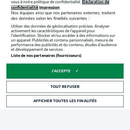
vous à notre politique de confidentialité.
Déclaration de
confidentialité
Impression
confidentialité
Nos équipes ainsi que nos partenaires externes, traitent
Travaux
Contact
des données selon les finalités suivantes :
Utiliser des données de géolocalisation précises. Analyser
Impression
Joueurs
activement les caractéristiques de l’appareil pour
l’identification. Stocker et/ou accéder à des informations sur
un appareil. Publicités et contenu personnalisés, mesure de
performance des publicités et du contenu, études d’audience
et développement de services.
Liste de nos partenaires (fournisseurs)
J'ACCEPTE
© 2026 Bundesliga-Gruppe GmbH
TOUT REFUSER
Choisissez votre langue
AFFICHER TOUTES LES FINALITÉS
Français
Affichage