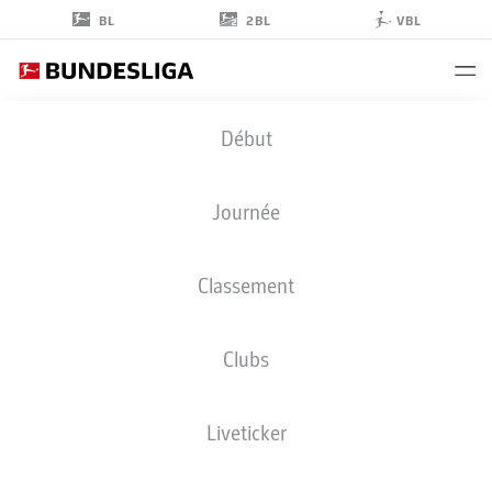
2BL
BL
VBL
DIADIÉ
Début
SAMASSÉKOU
18
Journée
Classement
MILIEU DE TERRAIN
Clubs
HOFFENHEIM
STATS DE LA SAISON 2025/2026
BUTS
Liveticker