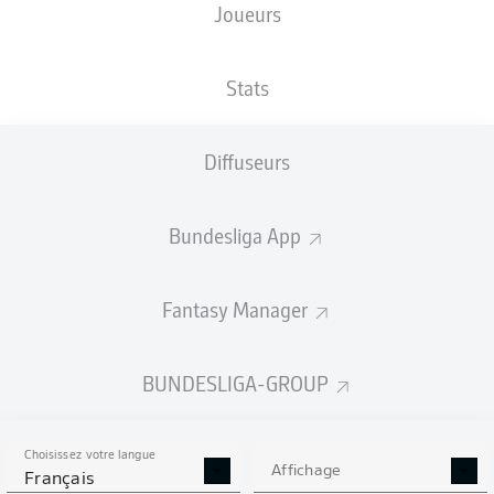
Joueurs
TAILLE
NATIONALITÉ
11.01.1996
POIDS
175
MLI
30 ANS
70 KG
CM
Stats
Diffuseurs
Competition
Bundesliga
Bundesliga App
Season
2025/2026
Fantasy Manager
BUNDESLIGA-GROUP
STATS DE LA SAISON
2025/2026
Choisissez votre langue
Affichage
Français