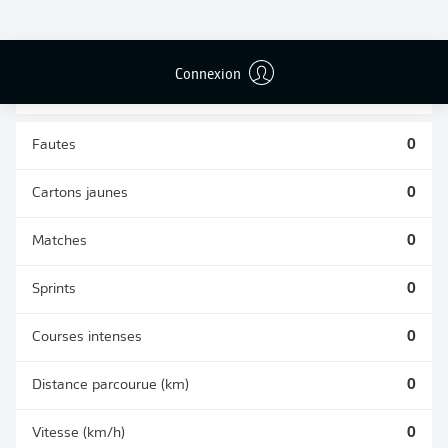
TACLES
DUELS AÉRIENS
RÉUSSIS
REMPORTÉS
0
0
Connexion
Fautes
0
Cartons jaunes
0
Matches
0
Sprints
0
Courses intenses
0
Distance parcourue (km)
0
Vitesse (km/h)
0