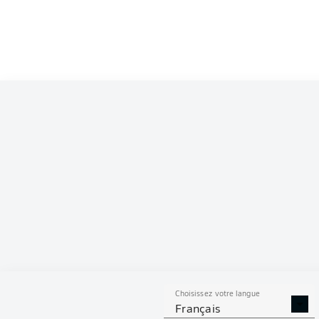
Competition
Bundesliga
Season
2026/2027
S
Choisissez votre langue
TACLES
DUELS A
Français
RÉUSSIS
REMPO