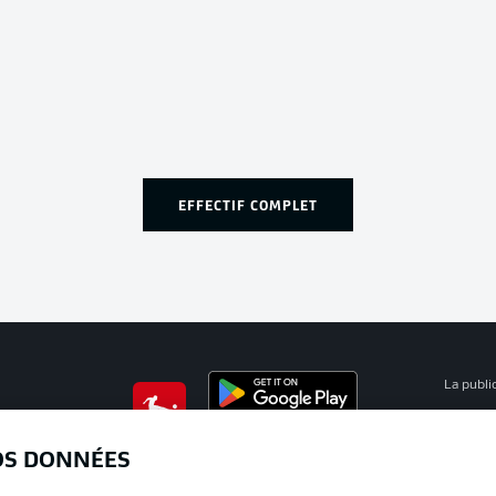
EFFECTIF COMPLET
La publi
BUNDESLIGA APP
Mention
OS DONNÉES
Déclarat