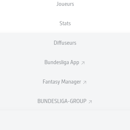
Joueurs
NATIONALITÉ
24.03.2007
DEU
19 ANS
Stats
Diffuseurs
Bundesliga App
Fantasy Manager
TATS DE LA SAISON 2026/20
BUNDESLIGA-GROUP
Fautes
ÉRIENS
RTÉS