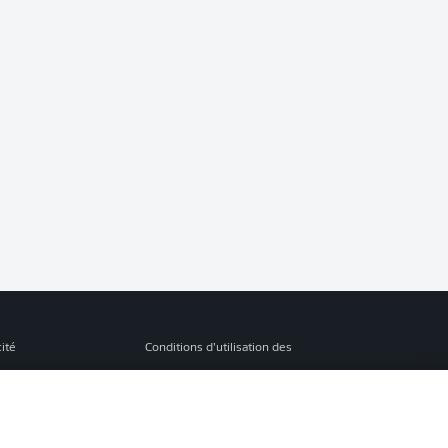
cité
Conditions d’utilisation des
services
s Légales
Gérer mes préférences
ion de confidentialité
Diffuseurs