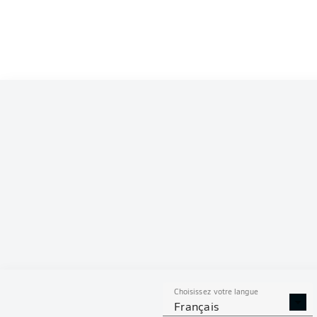
Competition
Bundesliga 2
Season
2026/2027
S
Choisissez votre langue
DUE
TACLES
AÉRI
Français
RÉUSSIS
REMPO