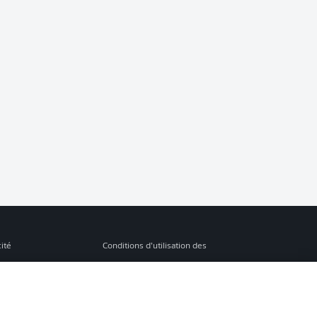
cité
Conditions d’utilisation des
services
s Légales
Gérer mes préférences
ion de confidentialité
Diffuseurs