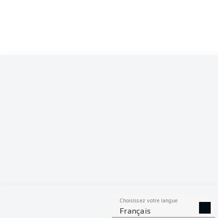
Competition
Bundesliga
Season
2026/2027
S
Choisissez votre langue
TACLES
DUELS A
Français
RÉUSSIS
REMPO