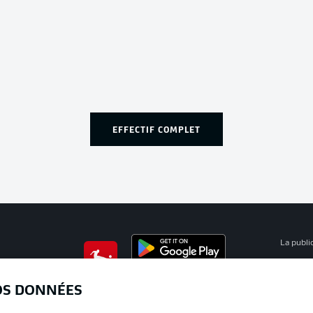
EFFECTIF COMPLET
La publi
BUNDESLIGA APP
Mention
OS DONNÉES
Déclarat