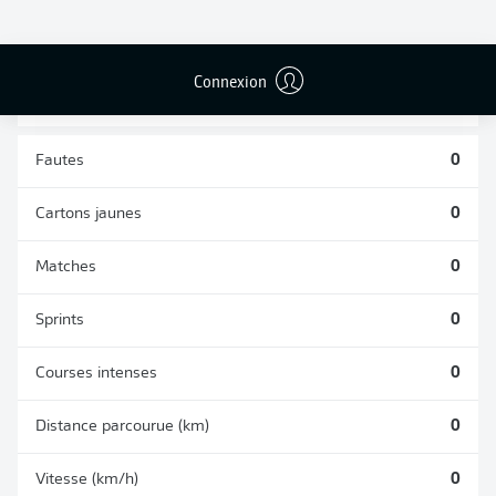
TACLES
DUELS AÉRIENS
RÉUSSIS
REMPORTÉS
0
0
Connexion
Fautes
0
Cartons jaunes
0
Matches
0
Sprints
0
Courses intenses
0
Distance parcourue (km)
0
Vitesse (km/h)
0