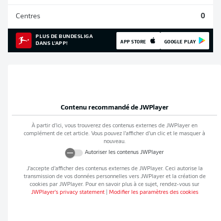
Centres
0
PLUS DE BUNDESLIGA
APP STORE
GOOGLE PLAY
DANS L'APP!
Contenu recommandé de
JWPlayer
À partir d’ici, vous trouverez des contenus externes de
JWPlayer
en
complément de cet article. Vous pouvez l’afficher d’un clic et le masquer à
nouveau.
Autoriser les contenus
JWPlayer
J’accepte d’afficher des contenus externes de
JWPlayer
. Ceci autorise la
transmission de vos données personnelles vers
JWPlayer
et la création de
cookies par
JWPlayer
. Pour en savoir plus à ce sujet, rendez-vous sur
JWPlayer
's privacy statement
|
Modifier les paramètres des cookies