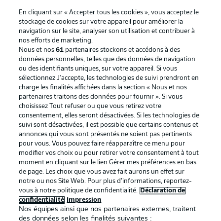
En cliquant sur « Accepter tous les cookies », vous acceptez le
stockage de cookies sur votre appareil pour améliorer la
navigation sur le site, analyser son utilisation et contribuer à
nos efforts de marketing.
Nous et nos
61
partenaires stockons et accédons à des
données personnelles, telles que des données de navigation
ou des identifiants uniques, sur votre appareil. Si vous
sélectionnez J'accepte, les technologies de suivi prendront en
La publicité
Conditions d’utilisation des
charge les finalités affichées dans la section « Nous et nos
partenaires traitons des données pour fournir ». Si vous
services
choisissez Tout refuser ou que vous retirez votre
consentement, elles seront désactivées. Si les technologies de
Mentions Légales
Gérer mes préférences
suivi sont désactivées, il est possible que certains contenus et
Déclaration de
Diffuseurs
annonces qui vous sont présentés ne soient pas pertinents
pour vous. Vous pouvez faire réapparaître ce menu pour
confidentialité
modifier vos choix ou pour retirer votre consentement à tout
moment en cliquant sur le lien Gérer mes préférences en bas
Travaux
Contact
de page. Les choix que vous avez fait aurons un effet sur
Impression
Joueurs
notre ou nos Site Web. Pour plus d’informations, reportez-
vous à notre politique de confidentialité.
Déclaration de
confidentialité
Impression
Nos équipes ainsi que nos partenaires externes, traitent
des données selon les finalités suivantes :