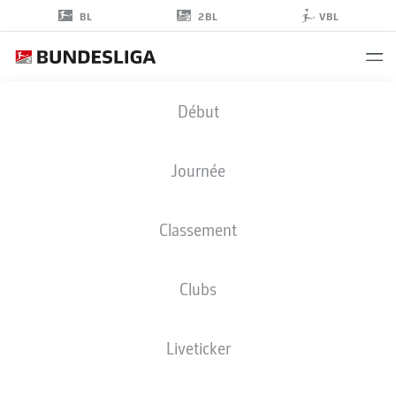
2BL
BL
VBL
CARL
Début
JOHANSSON
5
Journée
Classement
DÉFENSEUR
Clubs
HOLSTEIN KIEL
STATS DE LA SAISON 2024/2025
BUTS
Liveticker