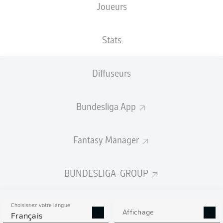
Joueurs
TAILLE
NATIONALITÉ
23.05.1994
POIDS
189
SWE
32 ANS
87 KG
CM
Stats
Diffuseurs
Competition
Bundesliga 2
Bundesliga App
Season
Fantasy Manager
BUNDESLIGA-GROUP
STATS DE LA SAISON
2024/2025
Choisissez votre langue
Affichage
Français