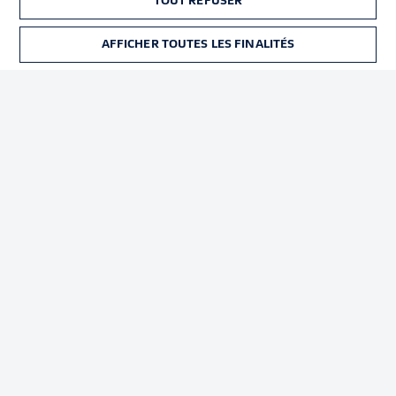
TOUT REFUSER
Déclaration de
Diffuseurs
confidentialité
AFFICHER TOUTES LES FINALITÉS
Travaux
Contact
Impression
Joueurs
© 2026 Bundesliga-Gruppe GmbH
Choisissez votre langue
Français
Affichage