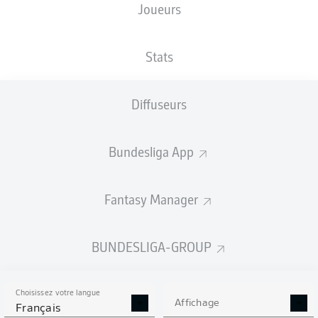
Joueurs
NATIONALITÉ
07.02.1975
TAILLE
DNK
51 ANS
180 CM
Stats
Competition
Diffuseurs
Bundesliga
Season
Bundesliga App
2025/2026
Fantasy Manager
BUNDESLIGA-GROUP
Choisissez votre langue
Affichage
Français