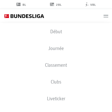
2BL
BL
VBL
BO
Début
HENRIKSEN
Journée
Classement
Clubs
MAINZ
Liveticker