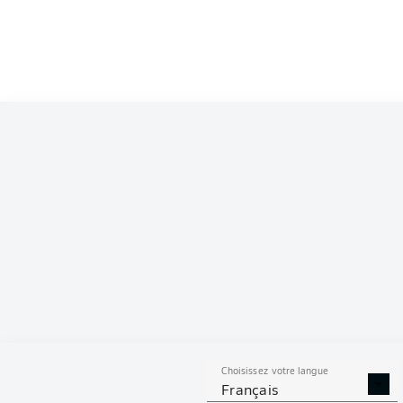
Competition
Bundesliga 2
Season
2026/2027
S
Choisissez votre langue
TACLES
DUELS A
Français
RÉUSSIS
REMPO