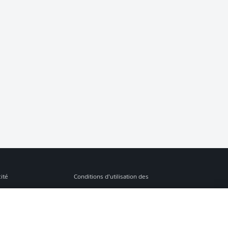
cité
Conditions d’utilisation des
services
s Légales
Gérer mes préférences
ion de confidentialité
Diffuseurs