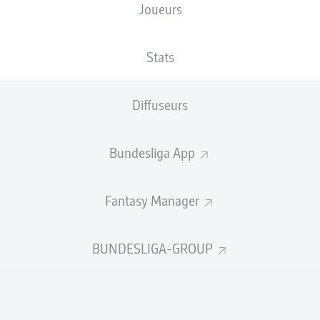
Joueurs
NATIONALITÉ
14.06.2008
TAILLE
DEU
, FRA
18 ANS
179 CM
Stats
Diffuseurs
Bundesliga App
Fantasy Manager
TATS DE LA SAISON 2026/20
BUNDESLIGA-GROUP
Fautes
ÉRIENS
RTÉS