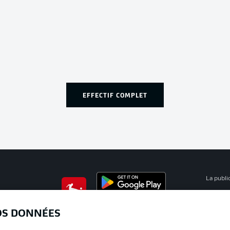
EFFECTIF COMPLET
La publi
BUNDESLIGA APP
Mention
OS DONNÉES
Déclarat