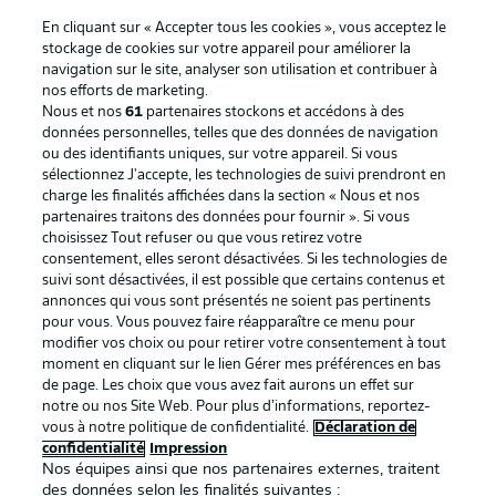
En cliquant sur « Accepter tous les cookies », vous acceptez le
stockage de cookies sur votre appareil pour améliorer la
navigation sur le site, analyser son utilisation et contribuer à
nos efforts de marketing.
Nous et nos
61
partenaires stockons et accédons à des
données personnelles, telles que des données de navigation
ou des identifiants uniques, sur votre appareil. Si vous
sélectionnez J'accepte, les technologies de suivi prendront en
La publicité
Conditions d’utilisation des
charge les finalités affichées dans la section « Nous et nos
partenaires traitons des données pour fournir ». Si vous
services
choisissez Tout refuser ou que vous retirez votre
consentement, elles seront désactivées. Si les technologies de
Mentions Légales
Gérer mes préférences
suivi sont désactivées, il est possible que certains contenus et
Déclaration de
Diffuseurs
annonces qui vous sont présentés ne soient pas pertinents
pour vous. Vous pouvez faire réapparaître ce menu pour
confidentialité
modifier vos choix ou pour retirer votre consentement à tout
moment en cliquant sur le lien Gérer mes préférences en bas
Travaux
Contact
de page. Les choix que vous avez fait aurons un effet sur
Impression
Joueurs
notre ou nos Site Web. Pour plus d’informations, reportez-
vous à notre politique de confidentialité.
Déclaration de
confidentialité
Impression
Nos équipes ainsi que nos partenaires externes, traitent
des données selon les finalités suivantes :