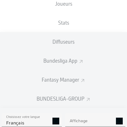
Joueurs
TAILLE
NATIONALITÉ
25.09.2000
POIDS
184
POL
25 ANS
72 KG
CM
Stats
Diffuseurs
Competition
Bundesliga 2
Bundesliga App
Season
2025/2026
Fantasy Manager
BUNDESLIGA-GROUP
STATS DE LA SAISON
2025/2026
Choisissez votre langue
Affichage
Français