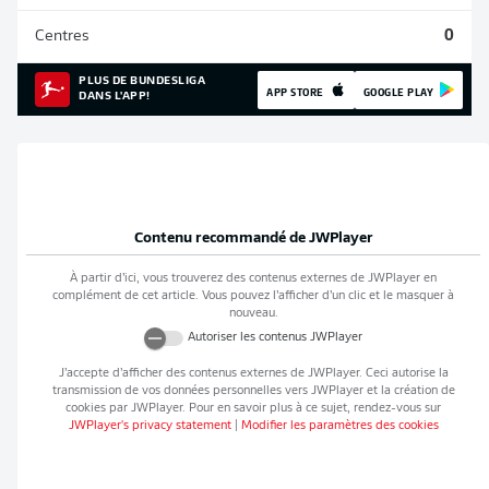
Centres
0
PLUS DE BUNDESLIGA
APP STORE
GOOGLE PLAY
DANS L'APP!
Contenu recommandé de
JWPlayer
À partir d’ici, vous trouverez des contenus externes de
JWPlayer
en
complément de cet article. Vous pouvez l’afficher d’un clic et le masquer à
nouveau.
Autoriser les contenus
JWPlayer
J’accepte d’afficher des contenus externes de
JWPlayer
. Ceci autorise la
transmission de vos données personnelles vers
JWPlayer
et la création de
cookies par
JWPlayer
. Pour en savoir plus à ce sujet, rendez-vous sur
JWPlayer
's privacy statement
|
Modifier les paramètres des cookies