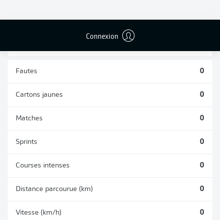
DUELS
TACLES
AÉRIENS
RÉUSSIS
REMPORTÉS
0
0
Connexion
Fautes
0
Cartons jaunes
0
Matches
0
Sprints
0
Courses intenses
0
Distance parcourue (km)
0
Vitesse (km/h)
0