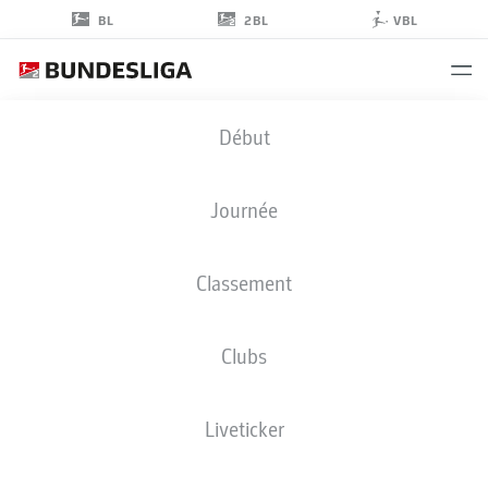
2BL
BL
VBL
BARTLOMIEJ
Début
WDOWIK
17
Journée
Classement
DÉFENSEUR
Clubs
HANNOVER
STATS DE LA SAISON 2025/2026
BUTS
Liveticker