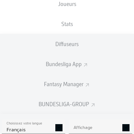
Joueurs
NATIONALITÉ
25.03.2002
TAILLE
BGR
24 ANS
195 CM
Stats
Competition
Diffuseurs
Bundesliga 2
Season
Bundesliga App
2026/2027
Fantasy Manager
STATS DE LA SAISON
BUNDESLIGA-GROUP
2026/2027
Choisissez votre langue
Affichage
Français