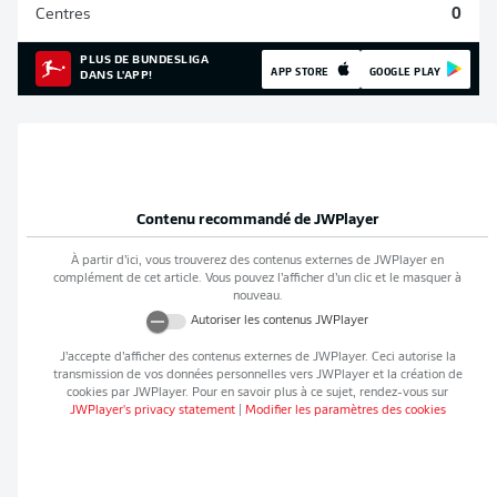
Centres
0
PLUS DE BUNDESLIGA
APP STORE
GOOGLE PLAY
DANS L'APP!
Contenu recommandé de
JWPlayer
À partir d’ici, vous trouverez des contenus externes de
JWPlayer
en
complément de cet article. Vous pouvez l’afficher d’un clic et le masquer à
nouveau.
Autoriser les contenus
JWPlayer
J’accepte d’afficher des contenus externes de
JWPlayer
. Ceci autorise la
transmission de vos données personnelles vers
JWPlayer
et la création de
cookies par
JWPlayer
. Pour en savoir plus à ce sujet, rendez-vous sur
JWPlayer
's privacy statement
|
Modifier les paramètres des cookies