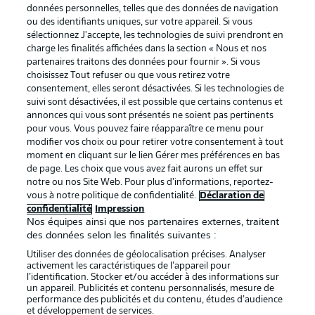
données personnelles, telles que des données de navigation
ou des identifiants uniques, sur votre appareil. Si vous
sélectionnez J'accepte, les technologies de suivi prendront en
La publicité
Conditions d’utilisation des
charge les finalités affichées dans la section « Nous et nos
partenaires traitons des données pour fournir ». Si vous
services
choisissez Tout refuser ou que vous retirez votre
consentement, elles seront désactivées. Si les technologies de
Mentions Légales
Gérer mes préférences
suivi sont désactivées, il est possible que certains contenus et
Déclaration de
Diffuseurs
annonces qui vous sont présentés ne soient pas pertinents
pour vous. Vous pouvez faire réapparaître ce menu pour
confidentialité
modifier vos choix ou pour retirer votre consentement à tout
moment en cliquant sur le lien Gérer mes préférences en bas
Travaux
Contact
de page. Les choix que vous avez fait aurons un effet sur
Impression
Joueurs
notre ou nos Site Web. Pour plus d’informations, reportez-
vous à notre politique de confidentialité.
Déclaration de
confidentialité
Impression
Nos équipes ainsi que nos partenaires externes, traitent
des données selon les finalités suivantes :
Utiliser des données de géolocalisation précises. Analyser
activement les caractéristiques de l’appareil pour
l’identification. Stocker et/ou accéder à des informations sur
un appareil. Publicités et contenu personnalisés, mesure de
performance des publicités et du contenu, études d’audience
et développement de services.