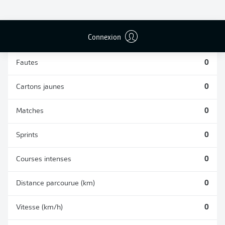
TACLES
DUELS AÉRIENS
RÉUSSIS
REMPORTÉS
0
0
Connexion
Fautes
0
Cartons jaunes
0
Matches
0
Sprints
0
Courses intenses
0
Distance parcourue (km)
0
Vitesse (km/h)
0