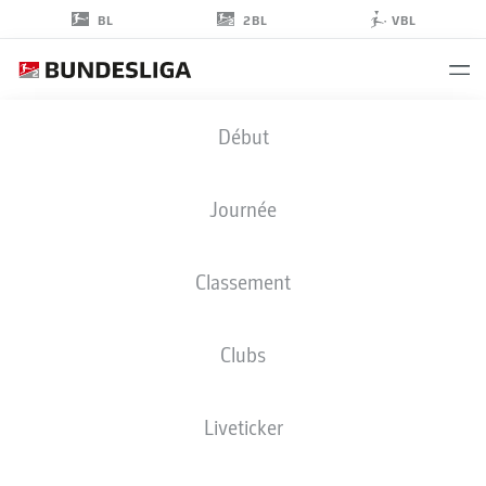
2BL
BL
VBL
ATANAS
Début
CHERNEV
16
Journée
Classement
DÉFENSEUR
Clubs
KAISERSLAUTERN
STATS DE LA SAISON 2026/2027
BUTS
COÉQUIPIERS
Liveticker