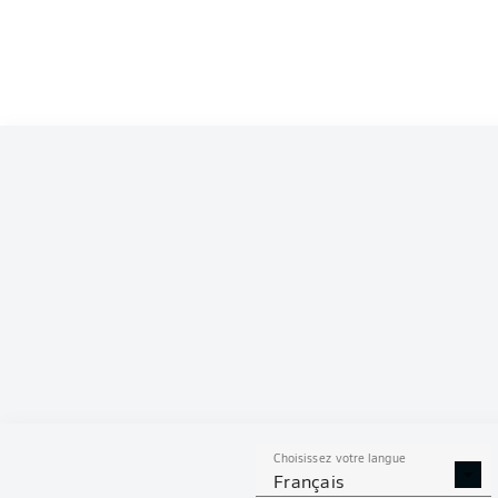
Competition
Bundesliga
Season
2024/2025
S
Choisissez votre langue
PASSES
BUTS
PENAL
Français
DÉCISIVES