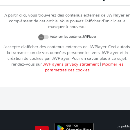
À partir d’ici, vous trouverez des contenus externes de
JWPlayer
e
complément de cet article. Vous pouvez l’afficher d’un clic et le
masquer à nouveau.
Autoriser les contenus
JWPlayer
J’accepte d’afficher des contenus externes de
JWPlayer
. Ceci autori
la transmission de vos données personnelles vers
JWPlayer
et la
création de cookies par
JWPlayer
. Pour en savoir plus à ce sujet,
rendez-vous sur
JWPlayer
's privacy statement
|
Modifier les
paramètres des cookies
La publi