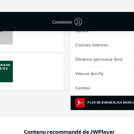
0
0
Cartons jaunes
Matches
Connexion
U /
Sprints
RE
0
Courses intenses
Distance parcourue (km)
ÉRIENS
RTÉS
Vitesse (km/h)
1
Centres
PLUS DE BUNDESLIGA DANS L
Contenu recommandé de
JWPlayer