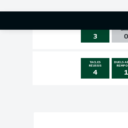
0
0
POTEA
TIRS
BAR
3
TACLES
DUELS A
RÉUSSIS
REMPO
4