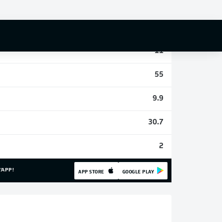
1
1
11
55
9.9
30.7
2
'APP!
APP STORE
GOOGLE PLAY