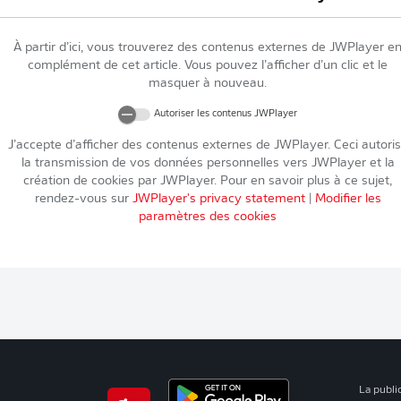
À partir d’ici, vous trouverez des contenus externes de
JWPlayer
e
complément de cet article. Vous pouvez l’afficher d’un clic et le
masquer à nouveau.
Autoriser les contenus
JWPlayer
J’accepte d’afficher des contenus externes de
JWPlayer
. Ceci autori
la transmission de vos données personnelles vers
JWPlayer
et la
création de cookies par
JWPlayer
. Pour en savoir plus à ce sujet,
rendez-vous sur
JWPlayer
's privacy statement
|
Modifier les
paramètres des cookies
La publi