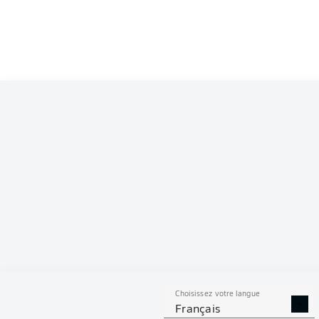
Competition
Bundesliga
Season
2022/2023
S
Choisissez votre langue
TACLES
DUELS A
Français
RÉUSSIS
REMPO