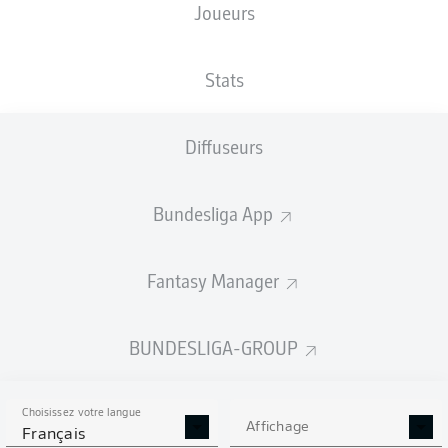
Joueurs
TAILLE
NATIONALITÉ
17.09.2000
POIDS
191
SVN
25 ANS
86 KG
CM
Stats
Diffuseurs
Competition
Bundesliga
Bundesliga App
Season
2021/2022
Fantasy Manager
BUNDESLIGA-GROUP
STATS DE LA SAISON
2021/2022
Choisissez votre langue
Affichage
Français