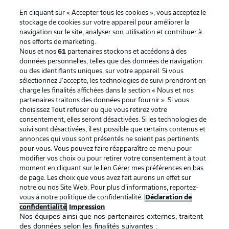
En cliquant sur « Accepter tous les cookies », vous acceptez le
stockage de cookies sur votre appareil pour améliorer la
navigation sur le site, analyser son utilisation et contribuer à
nos efforts de marketing.
Nous et nos
61
partenaires stockons et accédons à des
données personnelles, telles que des données de navigation
ou des identifiants uniques, sur votre appareil. Si vous
sélectionnez J'accepte, les technologies de suivi prendront en
La publicité
Conditions d’utilisation des
charge les finalités affichées dans la section « Nous et nos
partenaires traitons des données pour fournir ». Si vous
services
choisissez Tout refuser ou que vous retirez votre
consentement, elles seront désactivées. Si les technologies de
Mentions Légales
Gérer mes préférences
suivi sont désactivées, il est possible que certains contenus et
Déclaration de
Diffuseurs
annonces qui vous sont présentés ne soient pas pertinents
pour vous. Vous pouvez faire réapparaître ce menu pour
confidentialité
modifier vos choix ou pour retirer votre consentement à tout
moment en cliquant sur le lien Gérer mes préférences en bas
Travaux
Contact
de page. Les choix que vous avez fait aurons un effet sur
Impression
Joueurs
notre ou nos Site Web. Pour plus d’informations, reportez-
vous à notre politique de confidentialité.
Déclaration de
confidentialité
Impression
Nos équipes ainsi que nos partenaires externes, traitent
des données selon les finalités suivantes :