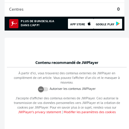
Centres
0
PLUS DE BUNDESLIGA
APP STORE
GOOGLE PLAY
DANS L'APP!
Contenu recommandé de
JWPlayer
À partir d’ici, vous trouverez des contenus externes de
JWPlayer
en
complément de cet article. Vous pouvez l’afficher d’un clic et le masquer à
nouveau.
Autoriser les contenus
JWPlayer
J’accepte d’afficher des contenus externes de
JWPlayer
. Ceci autorise la
transmission de vos données personnelles vers
JWPlayer
et la création de
cookies par
JWPlayer
. Pour en savoir plus à ce sujet, rendez-vous sur
JWPlayer
's privacy statement
|
Modifier les paramètres des cookies