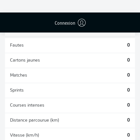
TACLES
DUELS AÉRIENS
RÉUSSIS
REMPORTÉS
0
0
Connexion
Fautes
0
Cartons jaunes
0
Matches
0
Sprints
0
Courses intenses
0
Distance parcourue (km)
0
Vitesse (km/h)
0