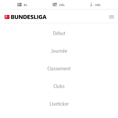
2BL
BL
VBL
ALJAŽ
Début
CASAR
Journée
Classement
MILIEU DE TERRAIN
Clubs
HOFFENHEIM
STATS DE LA SAISON 2021/2022
BUTS
Liveticker