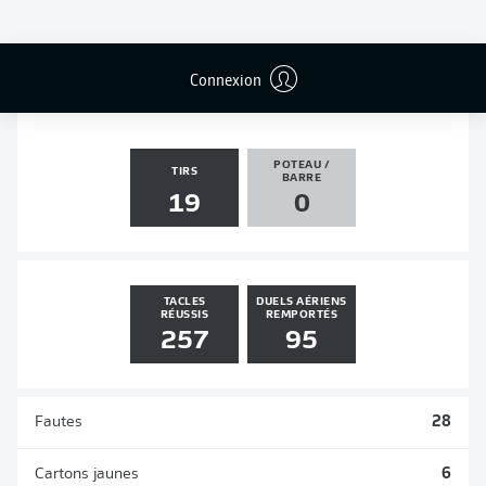
PASSES
PENALTIES
BUTS
PENALTIES
DÉCISIVES
TRANSFORMÉS
1
2
0
0
Connexion
POTEAU /
TIRS
BARRE
19
0
TACLES
DUELS AÉRIENS
RÉUSSIS
REMPORTÉS
257
95
Fautes
28
Cartons jaunes
6