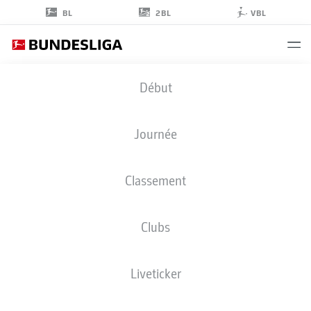
2BL
BL
VBL
ALFREDO
Début
MORALES
6
Journée
Classement
MILIEU DE TERRAIN
Clubs
FORTUNA DÜSSELDORF
STATS DE LA SAISON 2019/2020
BUTS
Liveticker