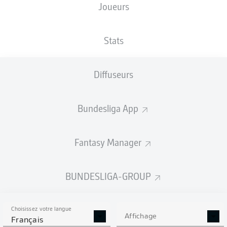
Joueurs
NATIONALITÉ
TAILLE
12.05.1990
POIDS
USA
,
183
36 ANS
77 KG
DEU
CM
Stats
Diffuseurs
Competition
Bundesliga
Bundesliga App
Season
2019/2020
Fantasy Manager
BUNDESLIGA-GROUP
STATS DE LA SAISON
2019/2020
Choisissez votre langue
Affichage
Français