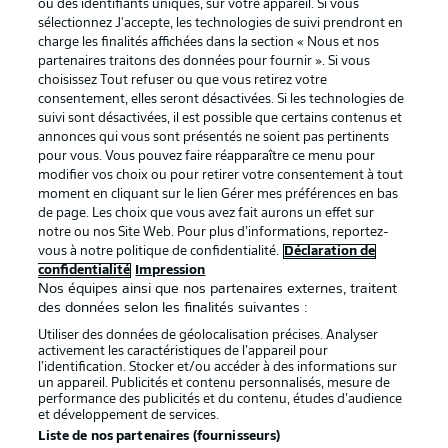
ou des identifiants uniques, sur votre appareil. Si vous
sélectionnez J'accepte, les technologies de suivi prendront en
charge les finalités affichées dans la section « Nous et nos
La publicité
Conditions d’utilisation des
partenaires traitons des données pour fournir ». Si vous
services
choisissez Tout refuser ou que vous retirez votre
consentement, elles seront désactivées. Si les technologies de
Mentions Légales
Gérer mes préférences
suivi sont désactivées, il est possible que certains contenus et
annonces qui vous sont présentés ne soient pas pertinents
Déclaration de
Diffuseurs
pour vous. Vous pouvez faire réapparaître ce menu pour
confidentialité
modifier vos choix ou pour retirer votre consentement à tout
moment en cliquant sur le lien Gérer mes préférences en bas
Travaux
Contact
de page. Les choix que vous avez fait aurons un effet sur
notre ou nos Site Web. Pour plus d’informations, reportez-
Impression
Joueurs
vous à notre politique de confidentialité.
Déclaration de
confidentialité
Impression
Nos équipes ainsi que nos partenaires externes, traitent
des données selon les finalités suivantes :
Utiliser des données de géolocalisation précises. Analyser
activement les caractéristiques de l’appareil pour
l’identification. Stocker et/ou accéder à des informations sur
un appareil. Publicités et contenu personnalisés, mesure de
performance des publicités et du contenu, études d’audience
et développement de services.
Liste de nos partenaires (fournisseurs)
© 2026 Bundesliga-Gruppe GmbH